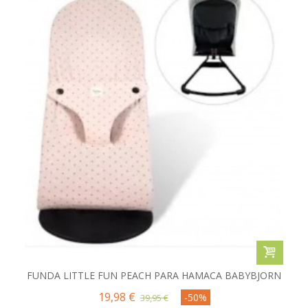
FUNDA LITTLE FUN PEACH PARA HAMACA BABYBJORN
19,98 €
-50%
39,95 €