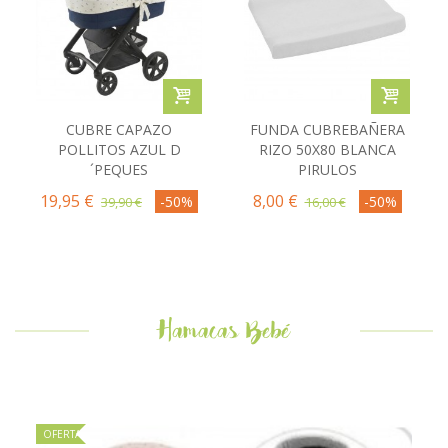
CUBRE CAPAZO
FUNDA CUBREBAÑERA
POLLITOS AZUL D
RIZO 50X80 BLANCA
´PEQUES
PIRULOS
19,95 €
8,00 €
-50%
-50%
39,90 €
16,00 €
Hamacas Bebé
OFERTA