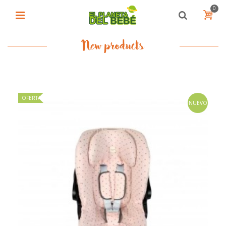
0
New products
OFERTA
NUEVO