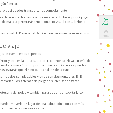
gún familiar.
etero y así puedes transportarlas cómodamente.
bes dejar el colchón en la altura más baja. Tu bebé podrá jugar
 de malla te permitirán tener contacto visual con tu bebé en
Carrito
uestra web El Planeta del Bebé encontrarás una gran selección
Arriba
de viaje
gas en cuenta estos aspectos
:
ior y otra en la parte superior. El colchón se eleva a través de
Te resultará más cómodo porque lo tienes más cerca y puedes
así evitarás que el niño pueda salirse de la cuna.
os modelos son plegables y otros son desmontables. En El
rrarlas. Los sistemas de plegado suelen ser bastante
rotegerla del polvo y también para poder transportarla con
puedas moverla de lugar de una habitación a otra con más
de bloqueo para que sea estable.