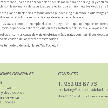
es
:
al menos una de las paredes debe ser de malla para poder vigilar y control
le con la normativa de seguridad para evitar que el niño meta los dedos en el
para cuando tu niño sea más mayorcito puedes elegir un modelo que venga con 
drá entrar él solito a su cuna de viaje desde la parte de abajo.
rios extra:
como por ejemplo el arco de juegos para que tu peque esté entret
todo dependerá del precio que quieras gastarte y del uso que le vayas a dar.
odrás encontrar
cunas de viaje en ofertas más baratas
con magníficos descuent
o de calidad de las marcas más vendidas.
 ya tu modelo de Jané, Nurse, Tuc Tuc, etc !
IONES GENERALES
CONTACTO
T. 952 03 87 73
al
de Privacidad
marketing@elplanetadelbebe
 y devoluciones
Horario:
10 a 14 h. de lunes a vierne
nes de venta
de Cookies