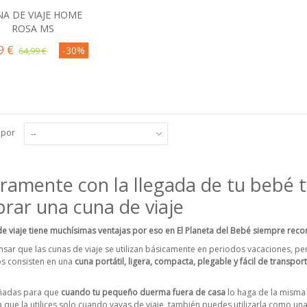
A DE VIAJE HOME
Comprar
ROSA MS
9 €
-30%
64,99 €
 por
--
ramente con la llegada de tu bebé t
rar una cuna de viaje
e viaje tiene muchísimas ventajas por eso en El Planeta del Bebé siempre re
sar que las cunas de viaje se utilizan básicamente en periodos vacaciones, pero
os consisten en una
cuna portátil, ligera, compacta, plegable y fácil de transport
eñadas para que
cuando tu pequeño duerma fuera de casa
lo haga de la misma
ca que la utilices solo cuando vayas de viaje, también puedes utilizarla como un