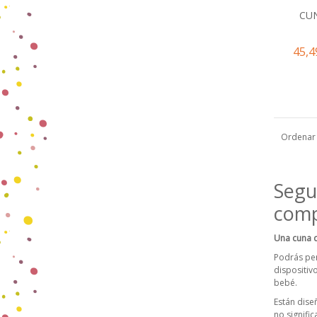
CUN
45,4
Ordenar
Segu
comp
Una cuna d
Podrás pen
dispositiv
bebé.
Están dis
no signifi