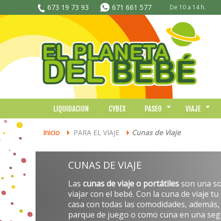
673 19 73 93
671 661 577
De 10 a 14 h.
LIQUIDACION
CYBEX
PASEO
VIAJE
Inicio
PARA EL VIAJE
Cunas de Viaje
>
>
CUNAS DE VIAJE
Las
cunas de viaje o portátiles
son una so
viajar con el bebé. Con la cuna de viaje t
casa con todas las comodidades, además
parque de juego o como cuna en una seg