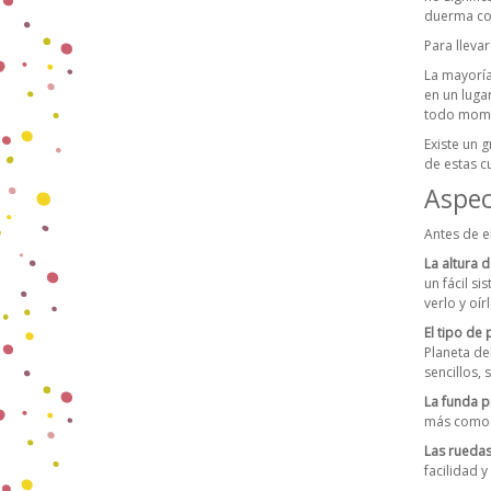
duerma con
Para lleva
La mayorí
en un luga
todo momen
Existe un 
de estas 
Aspec
Antes de e
La altura d
un fácil s
verlo y oí
El tipo de
Planeta d
sencillos, 
La funda p
más comod
Las rueda
facilidad 