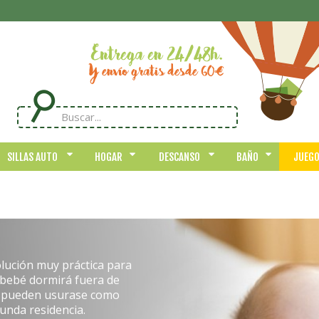
SILLAS AUTO
HOGAR
DESCANSO
BAÑO
JUEG
lución muy práctica para
u bebé dormirá fuera de
, pueden usurase como
unda residencia.