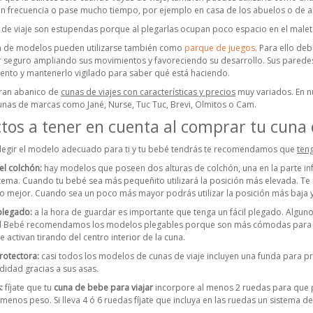
 frecuencia o pase mucho tiempo, por ejemplo en casa de los abuelos o de al
r de viaje son estupendas porque al plegarlas ocupan poco espacio en el mal
a de modelos pueden utilizarse también como
parque de juegos
. Para ello de
r seguro
ampliando sus movimientos y favoreciendo su desarrollo.
Sus paredes
to y mantenerlo vigilado para saber qué está haciendo.
gran abanico de
cunas de viajes con características y precios
muy variados. En n
cunas de marcas como
Jané, Nurse, Tuc Tuc, Brevi, Olmitos o Cam.
tos a tener en cuenta al comprar tu cuna 
legir el modelo adecuado para ti y tu bebé tendrás te recomendamos que
ten
el colchón:
hay modelos que poseen dos alturas de colchón, una en la parte infer
istema. Cuando tu bebé sea más pequeñito utilizará la posición más elevada. 
rlo mejor. Cuando sea un poco más mayor podrás utilizar la posición más baja y 
 plegado:
a la hora de guardar es importante que tenga un fácil plegado. Algun
el Bebé recomendamos los modelos plegables porque son más cómodas para ce
se activan tirando del centro interior de la cuna.
rotectora
:
casi todos los modelos de cunas de viaje incluyen una funda para p
idad gracias a sus asas.
s
:
fíjate que tu
cuna de bebe para viajar
incorpore al menos 2 ruedas para que 
y menos peso. Si lleva 4 ó 6 ruedas fíjate que incluya en las ruedas un sistema 