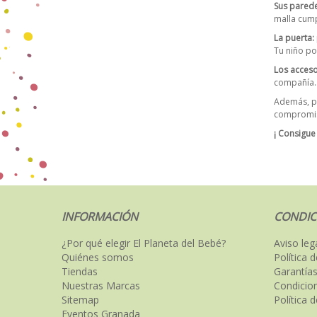
Sus pared
malla cump
La puerta
:
Tu niño po
Los acceso
compañía… 
Además, p
compromis
¡ Consigue
INFORMACIÓN
CONDIC
¿Por qué elegir El Planeta del Bebé?
Aviso leg
Quiénes somos
Política 
Tiendas
Garantías
Nuestras Marcas
Condicio
Sitemap
Política 
Eventos Granada