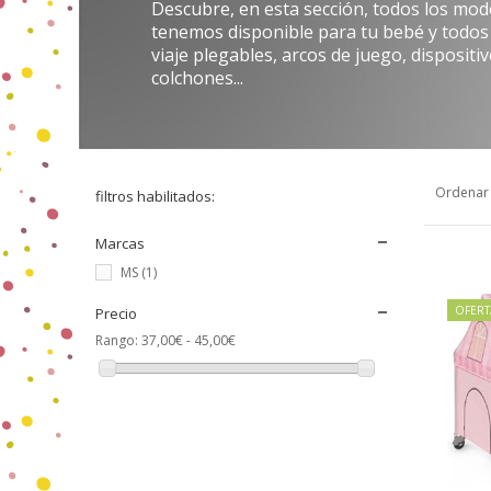
Descubre, en esta sección, todos los mod
tenemos disponible para tu bebé y todos 
viaje plegables, arcos de juego, dispositi
colchones...
Ordenar
filtros habilitados:
Marcas
MS
(1)
OFERT
Precio
Rango:
37,00€ - 45,00€