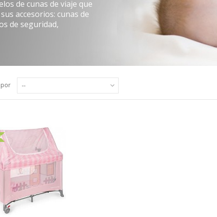
elos de cunas de viaje que
sus accesorios: cunas de
vos de seguridad,
 por
--
A