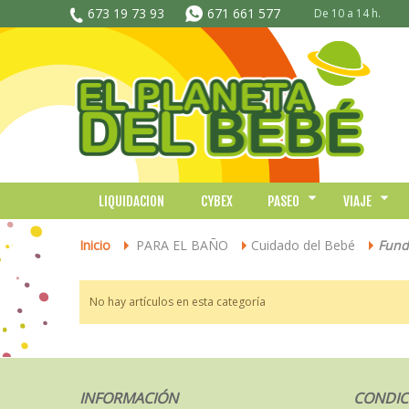
673 19 73 93
671 661 577
De 10 a 14 h.
LIQUIDACION
CYBEX
PASEO
VIAJE
Inicio
PARA EL BAÑO
Cuidado del Bebé
Funda
>
>
>
No hay artículos en esta categoría
INFORMACIÓN
CONDIC