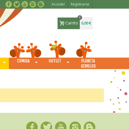
Acceder
Registrarse
0
Carrito
0,00 €
COMIDA
OUTLET
PLANETA
O
GEMELOS