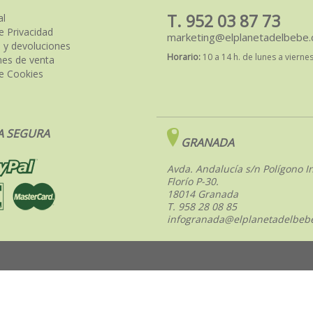
T. 952 03 87 73
al
de Privacidad
marketing@elplanetadelbebe
 y devoluciones
Horario:
10 a 14 h. de lunes a vierne
nes de venta
de Cookies
 SEGURA
GRANADA
Avda. Andalucía s/n Polígono In
Florío P-30.
18014 Granada
T. 958 28 08 85
infogranada@elplanetadelbeb