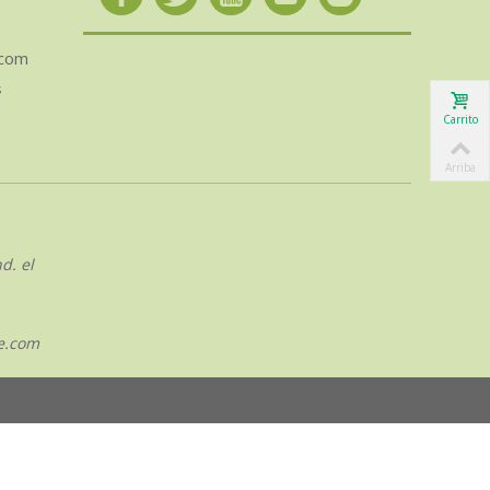
.com
s
Carrito
Arriba
d. el
e.com