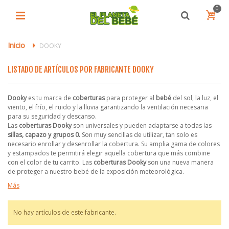
0
Inicio
>
DOOKY
LISTADO DE ARTÍCULOS POR FABRICANTE DOOKY
Dooky
es tu marca de
coberturas
para proteger al
bebé
del sol, la luz, el
viento, el frío, el ruido y la lluvia garantizando la ventilación necesaria
para su seguridad y descanso.
Las
coberturas Dooky
son universales y pueden adaptarse a todas las
sillas, capazo y grupos 0.
Son muy sencillas de utilizar, tan solo es
necesario enrollar y desenrollar la cobertura. Su amplia gama de colores
y estampados te permitirá elegir aquella cobertura que más combine
con el color de tu carrito. Las
coberturas Dooky
son una nueva manera
de proteger a nuestro bebé de la exposición meteorológica.
Más
No hay artículos de este fabricante.