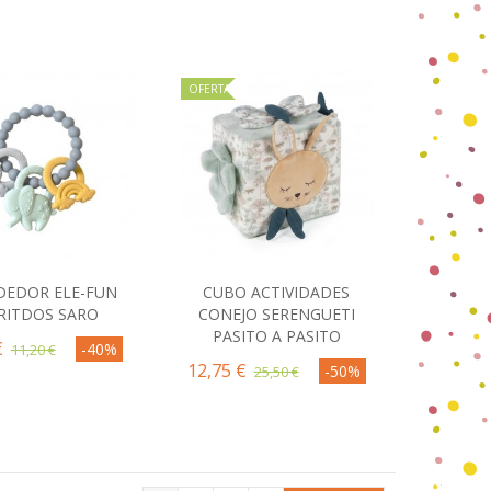
OFERTA
EDOR ELE-FUN
CUBO ACTIVIDADES
omprar
Comprar
RITDOS SARO
CONEJO SERENGUETI
PASITO A PASITO
€
-40%
11,20 €
12,75 €
-50%
25,50 €