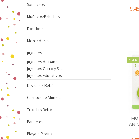
Sonajeros
9,4
Muñecos/Peluches
Doudous
Mordedores
Juguetes
OFERT
Juguetes de Baño
Juguetes Carro y Silla
Juguetes Educativos
Disfraces Bebé
Carritos de Muñeca
Triciclos Bebé
MO
Patinetes
ANI
Playa o Piscina