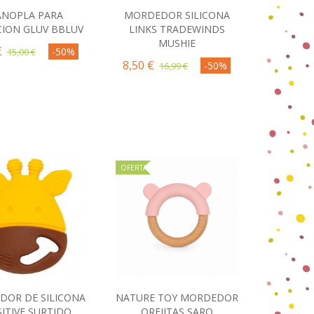
NOPLA PARA
MORDEDOR SILICONA
omprar
Comprar
CION GLUV BBLUV
LINKS TRADEWINDS
MUSHIE
€
-50%
15,00 €
8,50 €
-50%
16,99 €
OFERTA
OR DE SILICONA
NATURE TOY MORDEDOR
omprar
Comprar
ITIVE SURTIDO
OREJITAS SARO