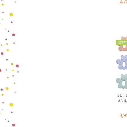
2,7
OFERT
SET
ANI
3,9