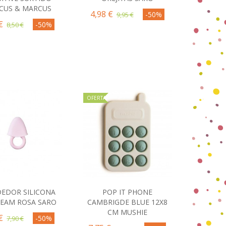
CUS & MARCUS
4,98 €
-50%
9,95 €
€
-50%
8,50 €
OFERTA
EDOR SILICONA
POP IT PHONE
omprar
Comprar
REAM ROSA SARO
CAMBRIGDE BLUE 12X8
CM MUSHIE
€
-50%
7,90 €