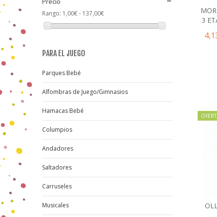
Precio
MS
(1)
MOR
Rango:
1,00€ - 137,00€
MUNCHKIN
(2)
3 ET
MUNCHKIN
(1)
4,1
MUSHIE
(4)
OLMITOS
(3)
PARA EL JUEGO
O´BALL
(2)
PASITO A PASITO
(7)
Parques Bebé
PETU PETU
(2)
SARO
(20)
Alfombras de Juego/Gimnasios
STERNTALER
(3)
Hamacas Bebé
SUAVINEX
(2)
OFERT
TALLYTATE
(4)
Columpios
TOP TOYS
(1)
TUC TUC
(1)
Andadores
WALKING MUM
(2)
Saltadores
Carruseles
Musicales
OLL