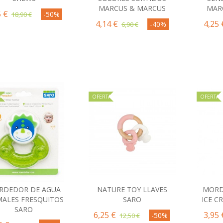
MARCUS & MARCUS
MAR
5 €
-50%
18,90 €
4,14 €
4,25 
-40%
6,90 €
A
OFERTA
OFERTA
RDEDOR DE AGUA
NATURE TOY LLAVES
MORD
Comprar
Comprar
C
MALES FRESQUITOS
SARO
ICE C
SARO
6,25 €
3,95 
-50%
12,50 €