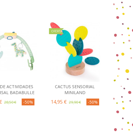
OFERTA
DE ACTIVIDADES
CACTUS SENSORIAL
omprar
Comprar
RSAL BADABULLE
MINILAND
€
14,95 €
-50%
-50%
28,50 €
29,90 €