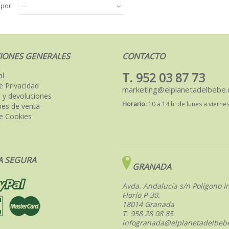
 por
--
IONES GENERALES
CONTACTO
T. 952 03 87 73
al
de Privacidad
marketing@elplanetadelbebe
 y devoluciones
Horario:
10 a 14 h. de lunes a vierne
nes de venta
de Cookies
 SEGURA
GRANADA
Avda. Andalucía s/n Polígono In
Florío P-30.
18014 Granada
T. 958 28 08 85
infogranada@elplanetadelbeb