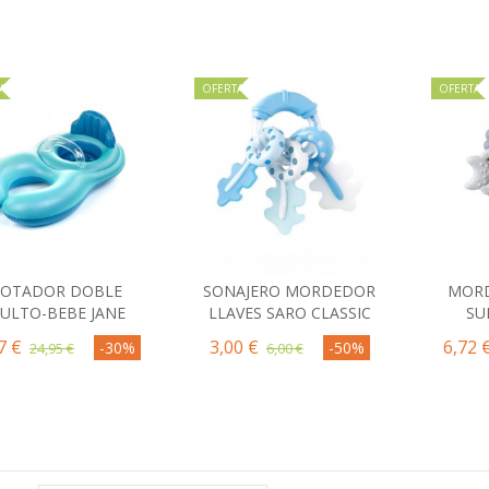
A
OFERTA
OFERTA
LOTADOR DOBLE
SONAJERO MORDEDOR
MORD
Comprar
Comprar
C
ULTO-BEBE JANE
LLAVES SARO CLASSIC
SU
7 €
3,00 €
6,72 
-30%
-50%
24,95 €
6,00 €