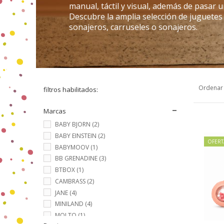
manual, táctil y visual, además de pasar u
Descubre la amplia selección de juguetes
sonajeros, carruseles o sonajeros.
Ordenar
filtros habilitados:
Marcas
BABY BJORN
(2)
BABY EINSTEIN
(2)
OFERT
BABYMOOV
(1)
BB GRENADINE
(3)
BTBOX
(1)
CAMBRASS
(2)
JANE
(4)
MINILAND
(4)
MOLTO
(1)