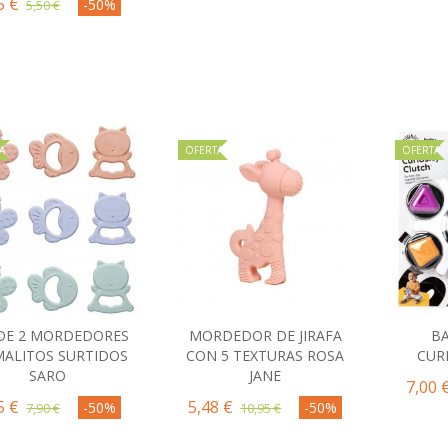
5 €
-50%
5,50 €
A
OFERTA
OFERTA
 DE 2 MORDEDORES
MORDEDOR DE JIRAFA
BA
Comprar
Comprar
C
MALITOS SURTIDOS
CON 5 TEXTURAS ROSA
CUR
SARO
JANE
7,00 
5 €
5,48 €
-50%
-50%
7,90 €
10,95 €