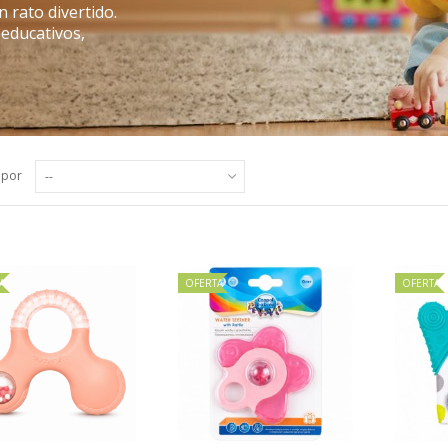
n rato divertido.
 educativos,
 por
--
A
OFERTA
OFERTA