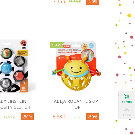
7,75 €
-50%
15,50 €
OFERTA
BY EINSTEIN
ABEJA RODANTE SKIP
omprar
Comprar
Carrito
IOSITY CLUTCH
HOP
Arriba
€
5,88 €
-50%
-50%
13,99 €
11,75 €