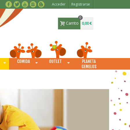
Acceder
Registrarse
0
Carrito
0,00 €
COMIDA
OUTLET
PLANETA
O
GEMELOS