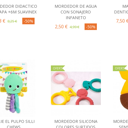
DEDOR DIDACTICO
MORDEDOR DE AGUA
MA
Comprar
Comprar
C
APA +6M SUAVINEX
CON SONAJERO
DENTI
INFANETO
3 €
7,50 
-50%
8,25 €
2,50 €
-50%
4,99 €
A
OFERTA
OFERTA
IE EL PULPO SILLI
MORDEDOR SILICONA
MORDED
Comprar
Comprar
C
CHEWS
COLORES SURTIDOS
SENS