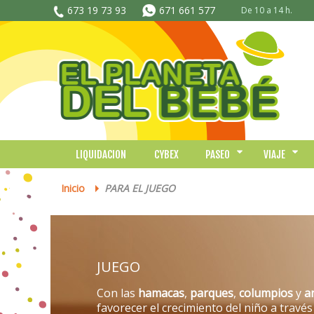
673 19 73 93
671 661 577
De 10 a 14 h.
LIQUIDACION
CYBEX
PASEO
VIAJE
Inicio
PARA EL JUEGO
>
JUEGO
Con las
hamacas
,
parques
,
columpios
y
a
favorecer el crecimiento del niño a través