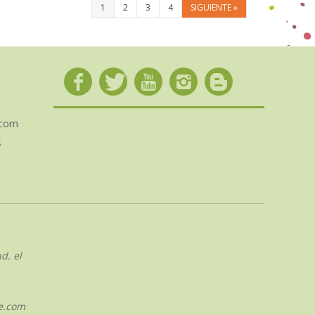
1
2
3
4
SIGUIENTE
»
.com
s
d. el
e.com