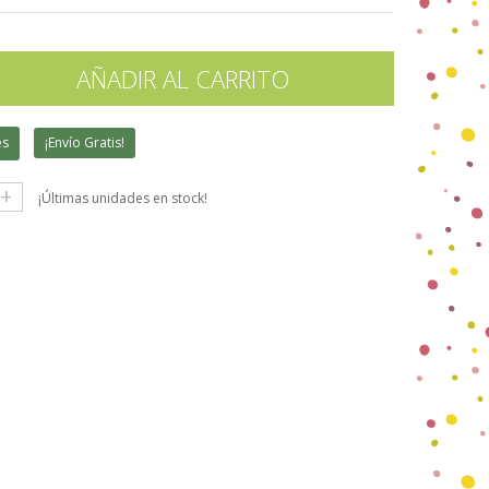
AÑADIR AL CARRITO
es
¡Envío Gratis!
+
¡Últimas unidades en stock!
gle+