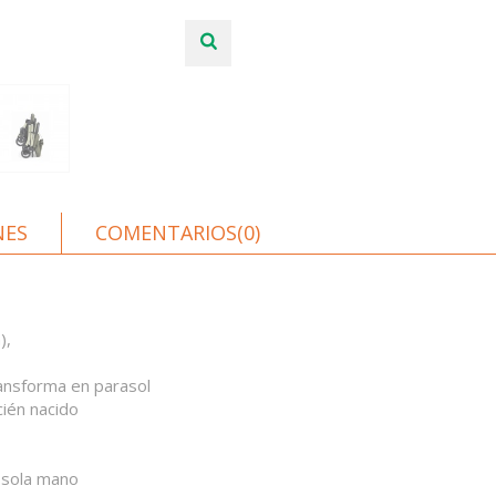
NES
COMENTARIOS(0)
),
ansforma en parasol
cién nacido
 sola mano