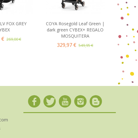
SLV FOX GREY
COYA Rosegold Leaf Green |
COYA M
ir al carrito
Añadir al carrito
YBEX
dark green CYBEX+ REGALO
Grey |
MOSQUITERA
 €
299
269,00 €
329,97 €
549,95 €
.com
s