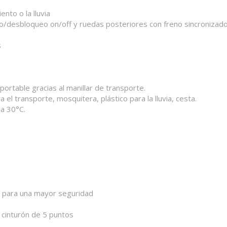
nto o la lluvia
o/desbloqueo on/off y ruedas posteriores con freno sincronizad
s
ortable gracias al manillar de transporte.
 el transporte, mosquitera, plástico para la lluvia, cesta.
 a 30°C.
ido para una mayor seguridad
l cinturón de 5 puntos