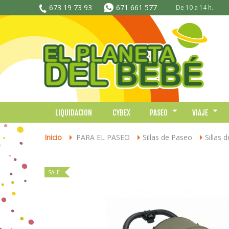
673 19 73 93
671 661 577
De 10 a 14 h.
LIQUIDACION
CYBEX
PASEO
VIAJE
Inicio
PARA EL PASEO
Sillas de Paseo
Sillas 
>
>
>
SALE