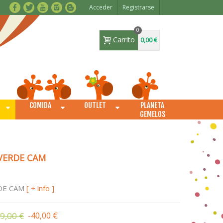
Acceder
Registrarse
0
Carrito
0,00 €
COMIDA
OUTLET
PLANETA
O
GEMELOS
 VERDE CAM
DE CAM
[ + info ]
9,00 €
-40,00 €