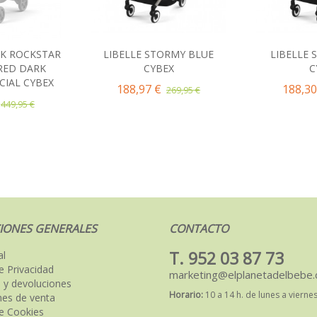
CK ROCKSTAR
LIBELLE STORMY BLUE
LIBELLE 
al carrito
Añadir al carrito
Añad
RED DARK
CYBEX
C
CIAL CYBEX
188,97 €
188,30
269,95 €
449,95 €
IONES GENERALES
CONTACTO
T. 952 03 87 73
al
de Privacidad
marketing@elplanetadelbebe
 y devoluciones
Horario:
10 a 14 h. de lunes a vierne
nes de venta
de Cookies