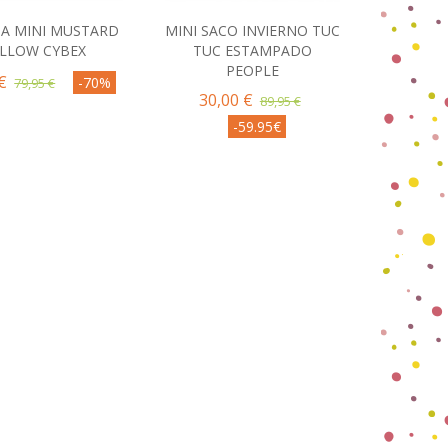
A MINI MUSTARD
MINI SACO INVIERNO TUC
omprar
Comprar
ELLOW CYBEX
TUC ESTAMPADO
PEOPLE
€
-70%
79,95 €
30,00 €
89,95 €
-59.95€