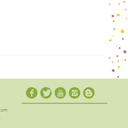
.com
s