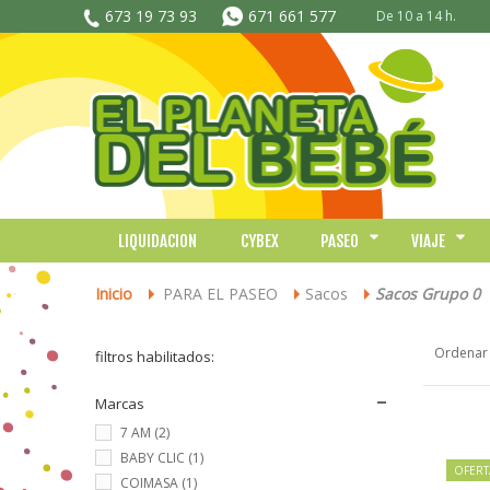
673 19 73 93
671 661 577
De 10 a 14 h.
LIQUIDACION
CYBEX
PASEO
VIAJE
Inicio
PARA EL PASEO
Sacos
Sacos Grupo 0
>
>
>
Ordenar
filtros habilitados:
Marcas
7 AM
(2)
BABY CLIC
(1)
OFERT
COIMASA
(1)