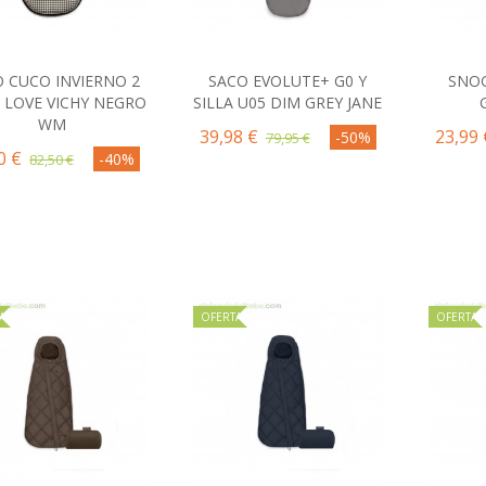
 CUCO INVIERNO 2
SACO EVOLUTE+ G0 Y
SNOG
Comprar
Comprar
C
I LOVE VICHY NEGRO
SILLA U05 DIM GREY JANE
WM
39,98 €
23,99 
-50%
79,95 €
0 €
-40%
82,50 €
A
OFERTA
OFERTA