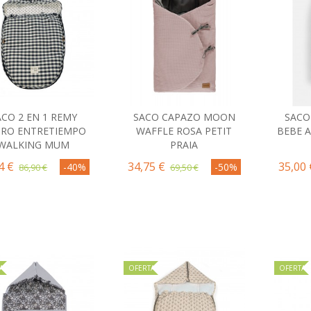
ACO 2 EN 1 REMY
SACO CAPAZO MOON
SACO
Comprar
Comprar
C
RO ENTRETIEMPO
WAFFLE ROSA PETIT
BEBE A
WALKING MUM
PRAIA
4 €
34,75 €
35,00 
-40%
-50%
86,90 €
69,50 €
A
OFERTA
OFERTA