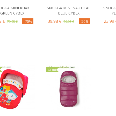
OGGA MINI KHAKI
SNOGGA MINI NAUTICAL
SNOGG
Comprar
Comprar
C
GREEN CYBEX
BLUE CYBEX
Y
9 €
39,98 €
23,99 
-70%
-50%
79,95 €
79,95 €
A
OFERTA