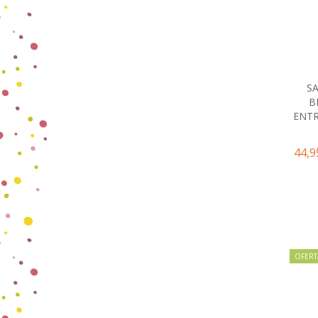
S
B
ENTR
44,9
OFERT