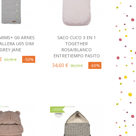
MIMS+ G0 ARNES
SACO CUCO 3 EN 1
omprar
Comprar
ALLERA U05 DIM
TOGETHER
GREY JANE
ROSA/BLANCO
ENTRETIEMPO PASITO
€
-50%
63,95 €
34,60 €
-60%
86,50 €
OFERTA