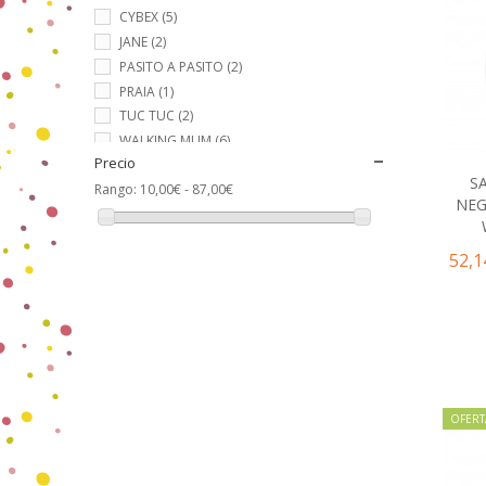
CYBEX
(5)
JANE
(2)
PASITO A PASITO
(2)
PRAIA
(1)
TUC TUC
(2)
WALKING MUM
(6)
Precio
S
Rango:
10,00€ - 87,00€
NEG
52,1
OFERT