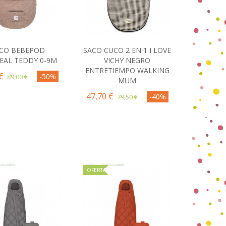
CO BEBEPOD
SACO CUCO 2 EN 1 I LOVE
omprar
Comprar
EAL TEDDY 0-9M
VICHY NEGRO
ENTRETIEMPO WALKING
€
-50%
89,00 €
MUM
47,70 €
-40%
79,50 €
OFERTA