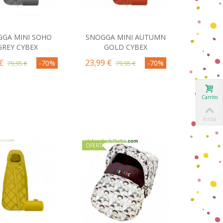
GA MINI SOHO
SNOGGA MINI AUTUMN
omprar
Comprar
GREY CYBEX
GOLD CYBEX
€
23,99 €
-70%
-70%
79,95 €
79,95 €
Carrito
Arriba
OFERTA