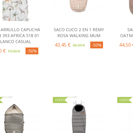
 ARRULLO CAPUCHA
SACO CUCO 2 EN 1 REMY
SA
Comprar
Comprar
C
8 393 AFRICA 518 01
ROSA WALKING MUM
OATM
LANCO CASUAL
43,45 €
44,50 
-50%
86,90 €
0 €
-50%
59,80 €
A
OFERTA
OFERTA