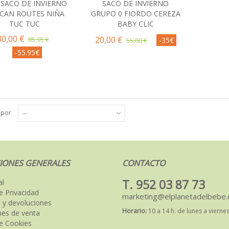
 SACO DE INVIERNO
SACO DE INVIERNO
Comprar
Comprar
ICAN ROUTES NIÑA
GRUPO 0 FIORDO CEREZA
TUC TUC
BABY CLIC
30,00 €
20,00 €
85,95 €
-35€
55,00 €
-55.95€
 por
--
IONES GENERALES
CONTACTO
T. 952 03 87 73
al
de Privacidad
marketing@elplanetadelbebe
 y devoluciones
Horario:
10 a 14 h. de lunes a vierne
nes de venta
de Cookies