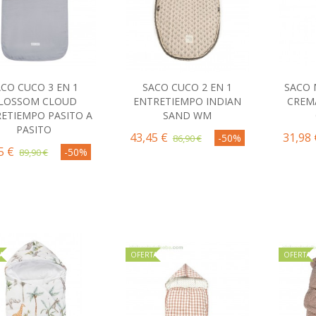
ACO CUCO 3 EN 1
SACO CUCO 2 EN 1
SACO 
Comprar
Comprar
C
LOSSOM CLOUD
ENTRETIEMPO INDIAN
CREM
ETIEMPO PASITO A
SAND WM
PASITO
43,45 €
31,98 
-50%
86,90 €
5 €
-50%
89,90 €
A
OFERTA
OFERTA