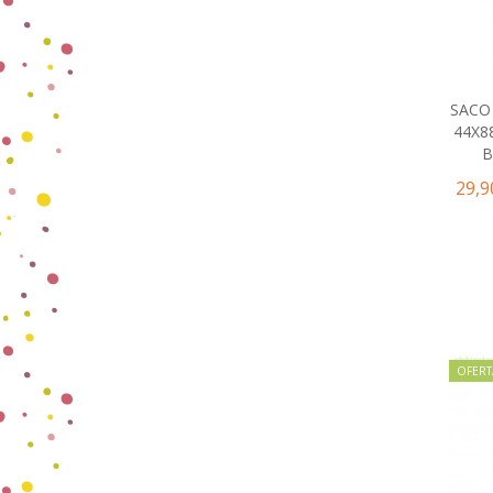
SACO
44X8
B
29,9
OFERT