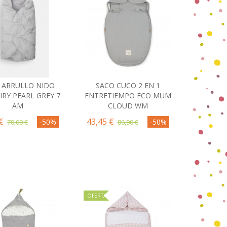
 ARRULLO NIDO
SACO CUCO 2 EN 1
omprar
Comprar
IRY PEARL GREY 7
ENTRETIEMPO ECO MUM
AM
CLOUD WM
€
43,45 €
-50%
-50%
70,00 €
86,90 €
OFERTA