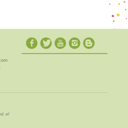
.com
s
d. el