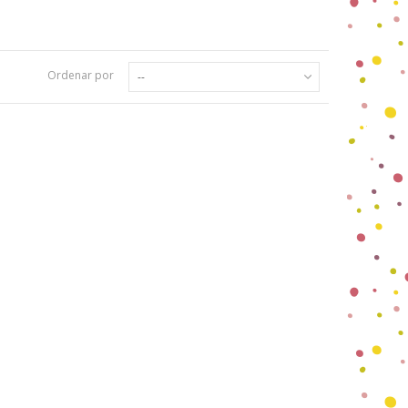
Ordenar por
--