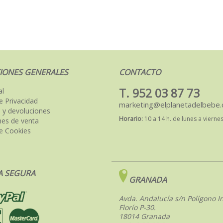
IONES GENERALES
CONTACTO
T. 952 03 87 73
al
de Privacidad
marketing@elplanetadelbebe
 y devoluciones
Horario:
10 a 14 h. de lunes a vierne
nes de venta
de Cookies
 SEGURA
GRANADA
Avda. Andalucía s/n Polígono In
Florío P-30.
18014 Granada