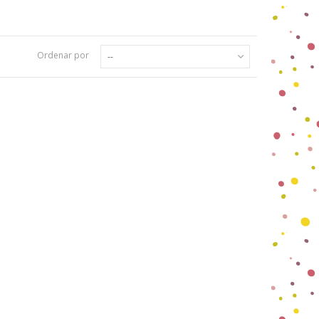
Ordenar por
--