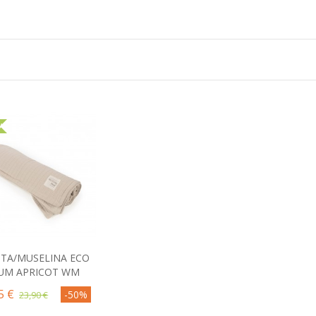
A
TA/MUSELINA ECO
Comprar
UM APRICOT WM
5 €
-50%
23,90 €