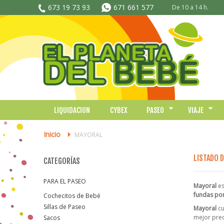
673 19 73 93
671 661 577
De 10 a 14 h.
LIQUIDACION
CYBEX
PASEO
VIAJE
Inicio
>
MAYORAL
LISTADO 
CATEGORÍAS
PARA EL PASEO
Mayoral
es
fundas por
Cochecitos de Bebé
Sillas de Paseo
Mayoral
cu
mejor prec
Sacos