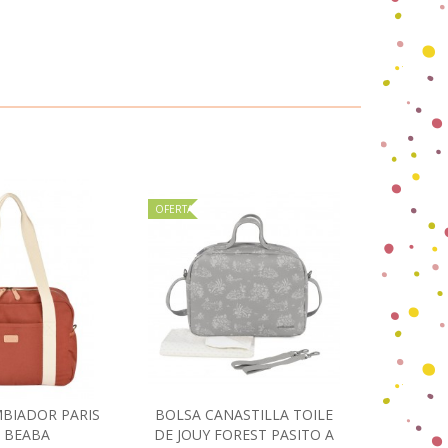
OFERTA
OFERTA
BIADOR PARIS
BOLSA CANASTILLA TOILE
MOCHIL
ir al carrito
Añadir al carrito
A BEABA
DE JOUY FOREST PASITO A
FOREST 