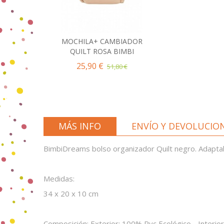
MOCHILA+ CAMBIADOR
Añadir al Carrito
QUILT ROSA BIMBI
25,90 €
51,80 €
MÁS INFO
ENVÍO Y DEVOLUCIO
BimbiDreams bolso organizador Quilt negro. Adaptable
Medidas:
34 x 20 x 10 cm
Composición: Exterior: 100% Pvc Ecológico - Interio