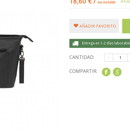
18,60 €
/
31,
iva incluido
AÑADIR FAVORITO
Entrega en 1-2 días laborabl
-
CANTIDAD:
COMPARTIR:
Share
Goo