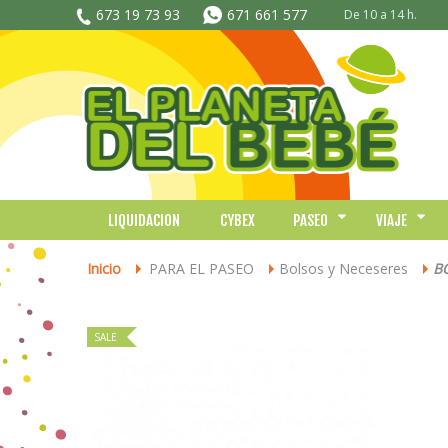
673 19 73 93
671 661 577
De 10 a 14 h.
LIQUIDACION
CYBEX
PASEO
VIAJE
Inicio
PARA EL PASEO
Bolsos y Neceseres
B
>
>
>
SALE