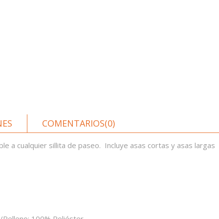
NES
COMENTARIOS(0)
 a cualquier sillita de paseo.
Incluye asas cortas y asas largas
r/Relleno: 100% Poliéster