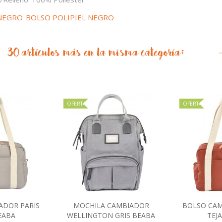
NEGRO
BOLSO POLIPIEL NEGRO
30 artículos más en la misma categoría:
OFERTA
OFERTA
ADOR PARIS
MOCHILA CAMBIADOR
BOLSO CAM
al carrito
Añadir al carrito
Añad
EABA
WELLINGTON GRIS BEABA
TEJ