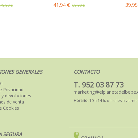
41,94 €
39,95
79,90 €
69,90 €
IONES GENERALES
CONTACTO
T. 952 03 87 73
al
de Privacidad
marketing@elplanetadelbebe
 y devoluciones
Horario:
10 a 14 h. de lunes a vierne
nes de venta
de Cookies
 SEGURA