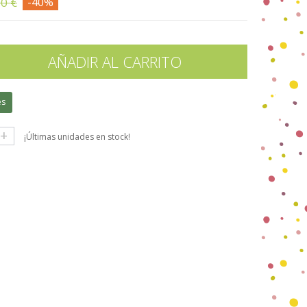
00 €
-40%
AÑADIR AL CARRITO
es
+
¡Últimas unidades en stock!
gle+