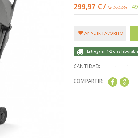
299,97 €
/
49
iva incluido
AÑADIR FAVORITO
Entrega en 1-2 días laborabl
-
CANTIDAD:
COMPARTIR:
Share
Goo