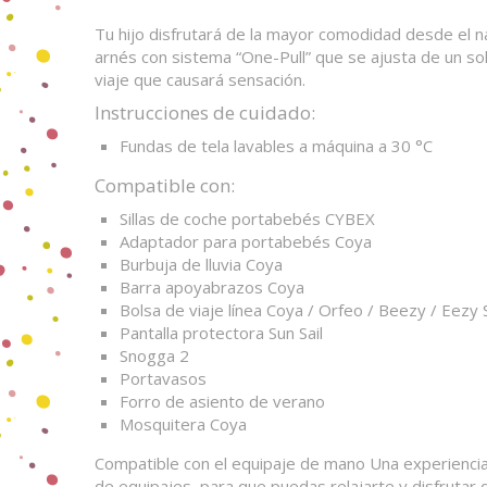
Tu hijo disfrutará de la mayor comodidad desde el na
arnés con sistema “One-Pull” que se ajusta de un sol
viaje que causará sensación.
Instrucciones de cuidado:
Fundas de tela lavables a máquina a 30 °C
Compatible con:
Sillas de coche portabebés CYBEX
Adaptador para portabebés Coya
Burbuja de lluvia Coya
Barra apoyabrazos Coya
Bolsa de viaje línea Coya / Orfeo / Beezy / Eezy
Pantalla protectora Sun Sail
Snogga 2
Portavasos
Forro de asiento de verano
Mosquitera Coya
Compatible con el equipaje de mano Una experiencia 
de equipajes, para que puedas relajarte y disfrutar d