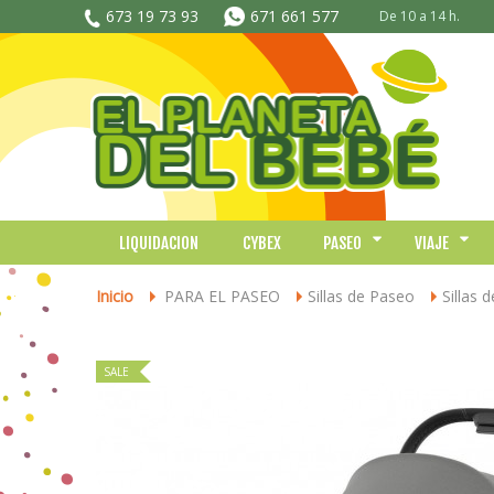
673 19 73 93
671 661 577
De 10 a 14 h.
LIQUIDACION
CYBEX
PASEO
VIAJE
Inicio
PARA EL PASEO
Sillas de Paseo
Sillas 
>
>
>
SALE