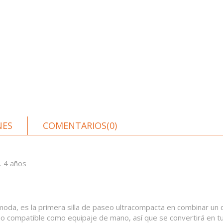
NES
COMENTARIOS(0)
x. 4 años
da, es la primera silla de paseo ultracompacta en combinar un di
ño compatible como equipaje de mano, así que se convertirá en tu