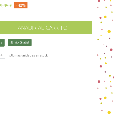
9,95 €
-40%
AÑADIR AL CARRITO
es
¡Envío Gratis!
+
¡Últimas unidades en stock!
gle+