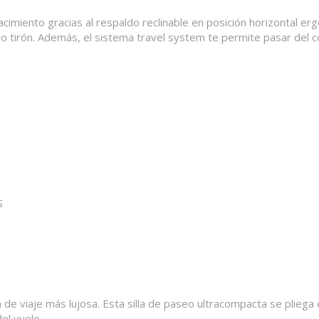
cimiento gracias al respaldo reclinable en posición horizontal er
o tirón. Además, el sistema travel system te permite pasar del co
 S
de viaje más lujosa. Esta silla de paseo ultracompacta se plieg
el vuelo.