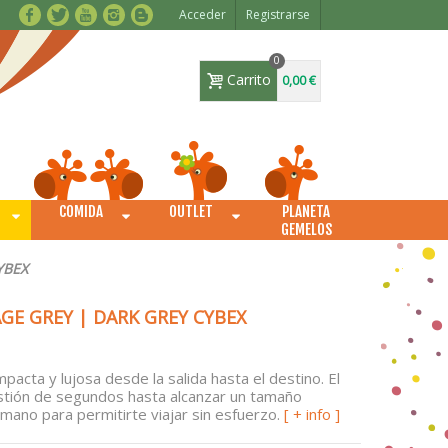
Acceder
Registrarse
0
Carrito
0,00 €
COMIDA
OUTLET
PLANETA
O
GEMELOS
YBEX
GE GREY | DARK GREY CYBEX
mpacta y lujosa desde la salida hasta el destino. El
stión de segundos hasta alcanzar un tamaño
mano para permitirte viajar sin esfuerzo.
[ + info ]