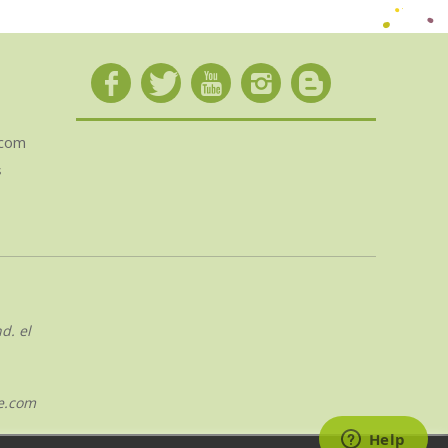
.com
s
d. el
e.com