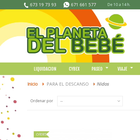
673 19 73 93
671 661 577
De 10 a 14 h.
LIQUIDACION
CYBEX
PASEO
VIAJE
Inicio
PARA EL DESCANSO
Nidos
>
>
Ordenar por
--
OFERTA