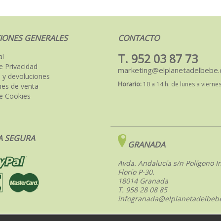
IONES GENERALES
CONTACTO
T. 952 03 87 73
al
de Privacidad
marketing@elplanetadelbebe
 y devoluciones
Horario:
10 a 14 h. de lunes a vierne
nes de venta
de Cookies
 SEGURA
GRANADA
Avda. Andalucía s/n Polígono In
Florío P-30.
18014 Granada
T. 958 28 08 85
infogranada@elplanetadelbeb