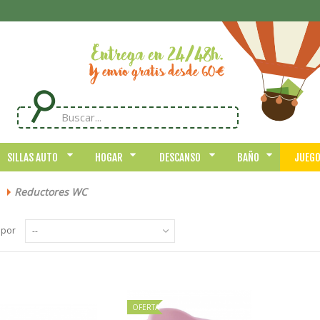
SILLAS AUTO
HOGAR
DESCANSO
BAÑO
JUEG
Reductores WC
>
 por
--
OFERTA