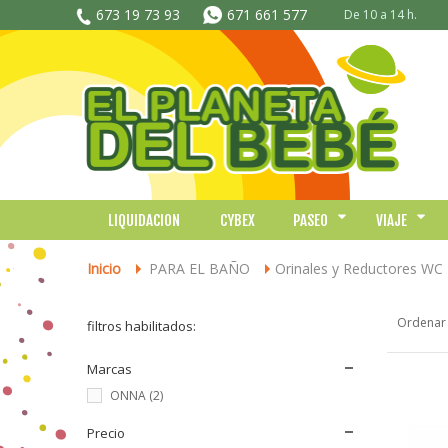
673 19 73 93
671 661 577
De 10 a 14 h.
LIQUIDACION
CYBEX
PASEO
VIAJE
Inicio
PARA EL BAÑO
Orinales y Reductores WC
>
>
Ordenar
filtros habilitados:
Marcas
ONNA
(2)
Precio