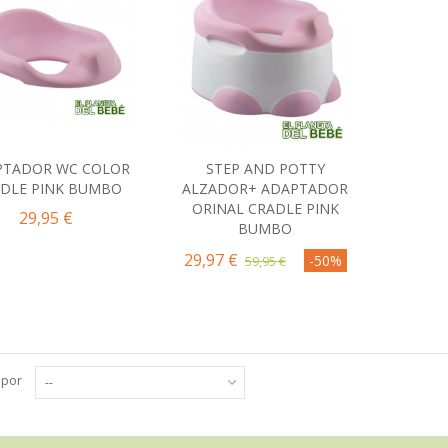
PTADOR WC COLOR
STEP AND POTTY
Comprar
Comprar
DLE PINK BUMBO
ALZADOR+ ADAPTADOR
ORINAL CRADLE PINK
29,95 €
BUMBO
29,97 €
-50%
59,95 €
 por
--