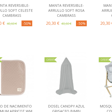
NTA REVERSIBLE-
MANTA REVERSIBLE-
MANT
Comprar
Comprar
C
LLO SOFT CELESTE
ARRULLO SOFT ROSA
ARRU
CAMBRASS
CAMBRASS
0 €
20,30 €
20,30 
-50%
-50%
40,60 €
40,60 €
A
OFERTA
OFERTA
RO DE NACIMIENTO
DOSEL CANOPY AZUL
MOSQU
Comprar
Comprar
C
 MUM APRICOT WM
GRISACEO BIMBI
CO