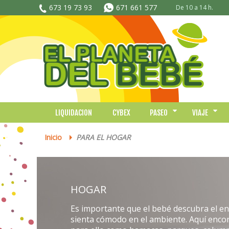
673 19 73 93
671 661 577
De 10 a 14 h.
LIQUIDACION
CYBEX
PASEO
VIAJE
Inicio
PARA EL HOGAR
>
HOGAR
Es importante que el bebé descubra el en
sienta cómodo en el ambiente. Aquí enco