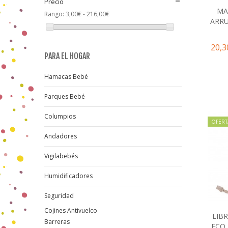
Precio
COIMASA
(1)
MA
Rango:
3,00€ - 216,00€
CYBEX
(1)
ARRU
FUNDAS BCN
(1)
JANE
(3)
20,3
MICUNA
(1)
PARA EL HOGAR
MOLTO
(1)
ONNA
(1)
Hamacas Bebé
PABOBO
(2)
PASITO A PASITO
(2)
Parques Bebé
PRAIA
(2)
Columpios
SARO
(3)
OFERT
TALLYTATE
(4)
Andadores
TUC TUC
(1)
WALKING MUM
(6)
Vigilabebés
Humidificadores
Seguridad
Cojines Antivuelco
LIB
Barreras
ECO