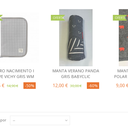
A
OFERTA
OFERTA
BRO NACIMIENTO I
MANTA VERANO PANDA
MANT
Comprar
Comprar
C
VE VICHY GRIS WM
GRIS BABYCLIC
POLAR
5 €
12,00 €
9,00 
-50%
-60%
14,90 €
30,00 €
 por
--