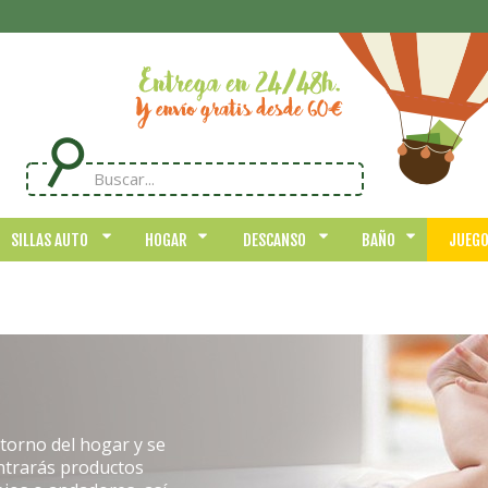
SILLAS AUTO
HOGAR
DESCANSO
BAÑO
JUEG
torno del hogar y se
ntrarás productos