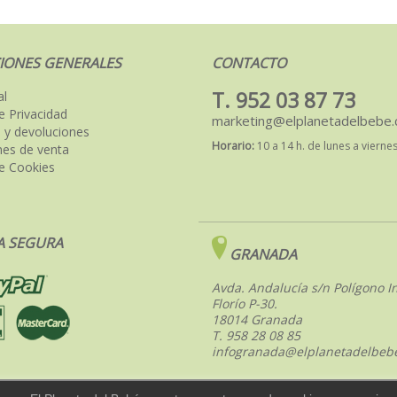
IONES GENERALES
CONTACTO
T. 952 03 87 73
al
de Privacidad
marketing@elplanetadelbebe
 y devoluciones
Horario:
10 a 14 h. de lunes a vierne
nes de venta
de Cookies
 SEGURA
GRANADA
Avda. Andalucía s/n Polígono In
Florío P-30.
18014 Granada
T. 958 28 08 85
infogranada@elplanetadelbeb