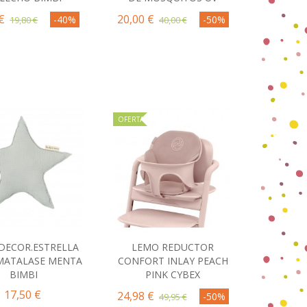
€
20,00 €
-40%
-50%
19,80 €
40,00 €
OFERTA
 DECOR.ESTRELLA
LEMO REDUCTOR
omprar
Comprar
 MATALASE MENTA
CONFORT INLAY PEACH
BIMBI
PINK CYBEX
17,50 €
24,98 €
-50%
49,95 €