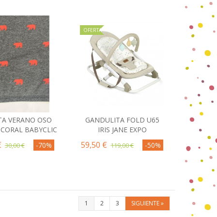
OFERTA
A VERANO OSO
GANDULITA FOLD U65
omprar
Comprar
 CORAL BABYCLIC
IRIS JANE EXPO
€
59,50 €
-70%
-50%
30,00 €
119,00 €
1
2
3
SIGUIENTE
»