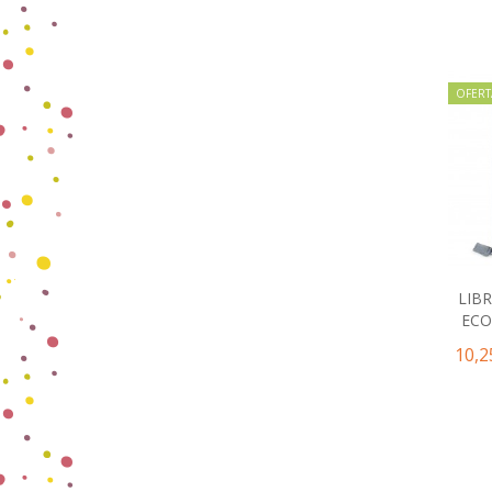
OFERT
LIB
EC
10,2