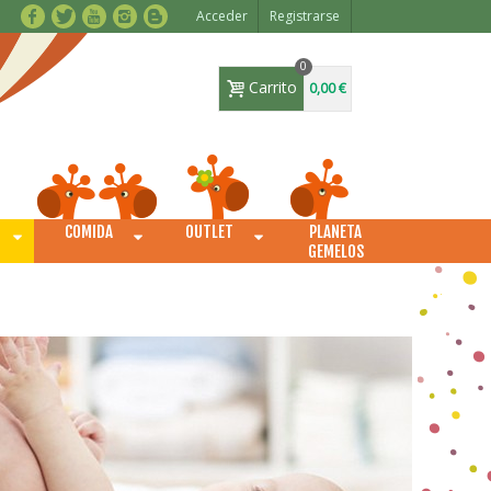
Acceder
Registrarse
0
Carrito
0,00 €
COMIDA
OUTLET
PLANETA
O
GEMELOS