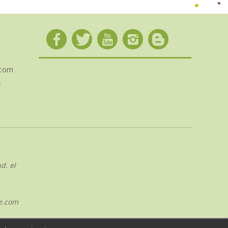
.com
s
d. el
e.com