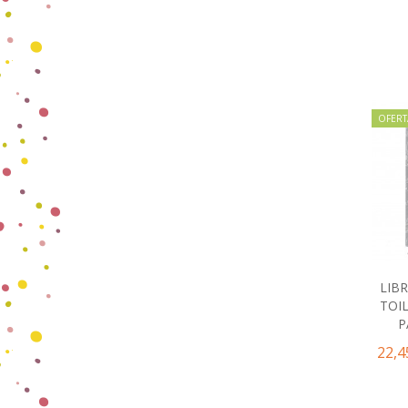
OFERT
LIB
TOI
P
22,4