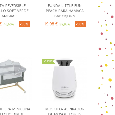
A REVERSIBLE-
FUNDA LITTLE FUN
omprar
Comprar
LLO SOFT VERDE
PEACH PARA HAMACA
CAMBRASS
BABYBJORN
€
19,98 €
-50%
-50%
40,60 €
39,95 €
OFERTA
ITERA MINICUNA
MOSKITO- ASPIRADOR
omprar
Comprar
LECHO BIMBI
DE MOSQUITOS UV