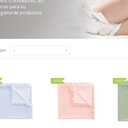
pios
o andadores, así
eras para su
 gama de productos
 por
--
A
OFERTA
OFERTA