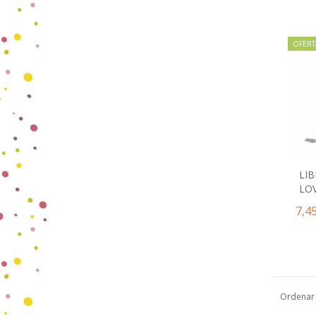
OFERT
LI
LO
7,4
Ordenar