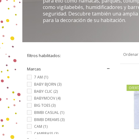
para ello como
hamacas
,
parques
,
colum
como vigilabebés, humidificadores y barr
seguridad. Descubre también una amplia
para la decoración de su habitación.
Ordenar
filtros habilitados:
Marcas
7 AM
(1)
BABY BJORN
(3)
OFERT
BABY CLIC
(2)
BABYMOOV
(4)
BIG TOES
(3)
BIMBI CASUAL
(1)
BIMBI DREAMS
(3)
CAM
(1)
CAMBRASS
(3)