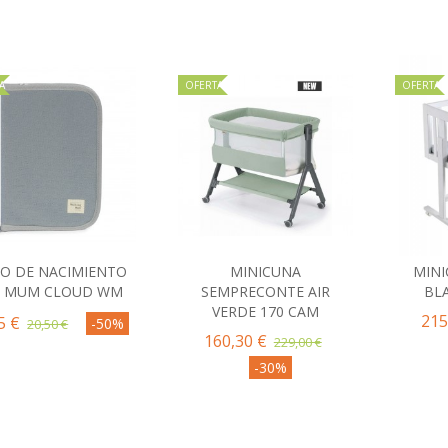
A
OFERTA
OFERTA
RO DE NACIMIENTO
MINICUNA
MIN
Comprar
Comprar
C
O MUM CLOUD WM
SEMPRECONTE AIR
BL
VERDE 170 CAM
215
5 €
-50%
20,50 €
160,30 €
229,00 €
-30%