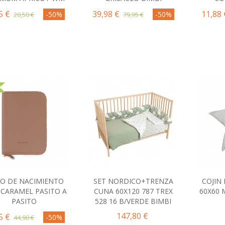
5 €
39,98 €
11,88 
-50%
-50%
20,50 €
79,95 €
A
RO DE NACIMIENTO
SET NORDICO+TRENZA
COJIN
Comprar
Comprar
C
 CARAMEL PASITO A
CUNA 60X120 787 TREX
60X60
PASITO
528 16 B/VERDE BIMBI
147,80 €
5 €
-50%
44,90 €