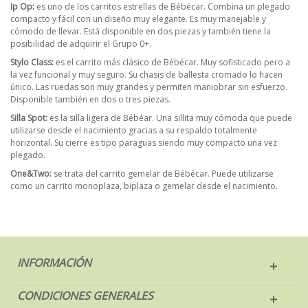
Ip Op:
es uno de los carritos estrellas de Bébécar. Combina un plegado
compacto y fácil con un diseño muy elegante. Es muy manejable y
cómodo de llevar. Está disponible en dos piezas y también tiene la
posibilidad de adquirir el Grupo 0+.
Stylo Class:
es el carrito más clásico de Bébécar. Muy sofisticado pero a
la vez funcional y muy seguro. Su chasis de ballesta cromado lo hacen
único. Las ruedas son muy grandes y permiten maniobrar sin esfuerzo.
Disponible también en dos o tres piezas.
Silla Spot:
es la silla ligera de Bébéar. Una sillita muy cómoda que puede
utilizarse desde el nacimiento gracias a su respaldo totalmente
horizontal. Su cierre es tipo paraguas siendo muy compacto una vez
plegado.
One&Two:
se trata del carrito gemelar de Bébécar. Puede utilizarse
como un carrito monoplaza, biplaza o gemelar desde el nacimiento.
INFORMACIÓN
CONDICIONES GENERALES