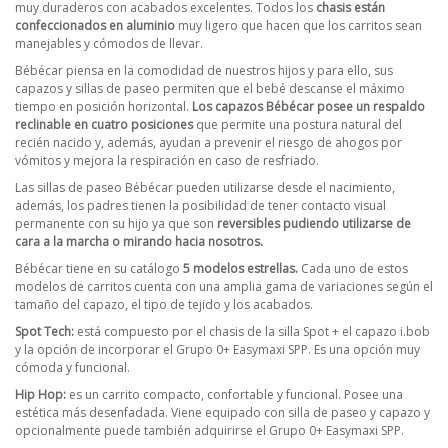
muy duraderos con acabados excelentes. Todos los
chasis están
confeccionados en aluminio
muy ligero que hacen que los carritos sean
manejables y cómodos de llevar.
Bébécar piensa en la comodidad de nuestros hijos y para ello, sus
capazos y sillas de paseo permiten que el bebé descanse el máximo
tiempo en posición horizontal.
Los capazos Bébécar posee un respaldo
reclinable en cuatro posiciones
que permite una postura natural del
recién nacido y, además, ayudan a prevenir el riesgo de ahogos por
vómitos y mejora la respiración en caso de resfriado.
Las sillas de paseo Bébécar pueden utilizarse desde el nacimiento,
además, los padres tienen la posibilidad de tener contacto visual
permanente con su hijo ya que son
reversibles pudiendo utilizarse de
cara a la marcha o mirando hacia nosotros.
Bébécar tiene en su catálogo
5 modelos estrellas.
Cada uno de estos
modelos de carritos cuenta con una amplia gama de variaciones según el
tamaño del capazo, el tipo de tejido y los acabados.
Spot Tech:
está compuesto por el chasis de la silla Spot + el capazo i.bob
y la opción de incorporar el Grupo 0+ Easymaxi SPP. Es una opción muy
cómoda y funcional.
Hip Hop:
es un carrito compacto, confortable y funcional. Posee una
estética más desenfadada. Viene equipado con silla de paseo y capazo y
opcionalmente puede también adquirirse el Grupo 0+ Easymaxi SPP.