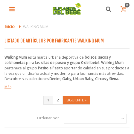
0
Inicio
>
WALKING MUM
LISTADO DE ARTÍCULOS POR FABRICANTE WALKING MUM
Walking Mum
es tu marca urbana deportiva de
bolsos, sacos y
colchonetas
para las
sillas de paseo y grupo 0 del bebé
.
Walking Mum
pertenece al grupo
Pasito a Pasito
aportando calidad en sus productos a
la vez que un diseño actual y moderno para las mamás más atrevidas.
Descubre sus
colecciones Denim, Gaby, Urban Baby, Circus y Siena.
Más
1
2
SIGUIENTE
»
Ordenar por
--