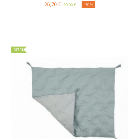
26,70 €
-70%
89,00 €
OFERTA