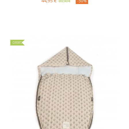
44,95 €
-50%
89,90 €
OFERTA