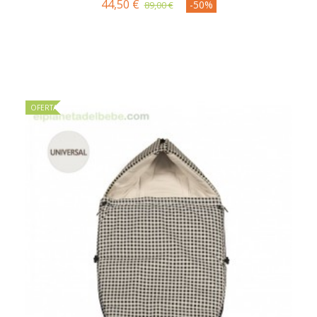
44,50 €
-50%
89,00 €
OFERTA