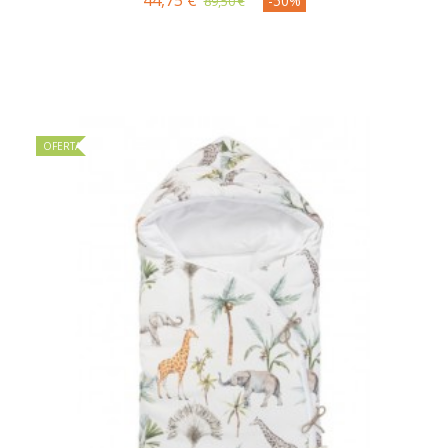
44,75 €
-50%
89,50 €
OFERTA