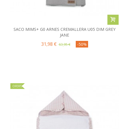
SACO MIMS+ G0 ARNES CREMALLERA U05 DIM GREY
JANE
31,98 €
-50%
63,95 €
OFERTA