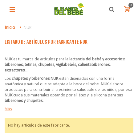
0
Inicio
>
NUK
LISTADO DE ARTÍCULOS POR FABRICANTE NUK
NUK
es tu marca de artículos para la
lactancia del bebé y accesorios:
biberones, tetinas, chupetes, vigilabebés, calientabiberones,
extractores...
Los
chupetes y biberones NUK
están diseñados con una forma
anatómica y natural que se adapta a la boca del bebé.
NUK
elabora
productos para contribuir al crecimiento saludable de los niños, por eso
NUK
cuida sus materiales optando por el látex y la silicona para sus
biberones y chupetes.
Más
No hay artículos de este fabricante.