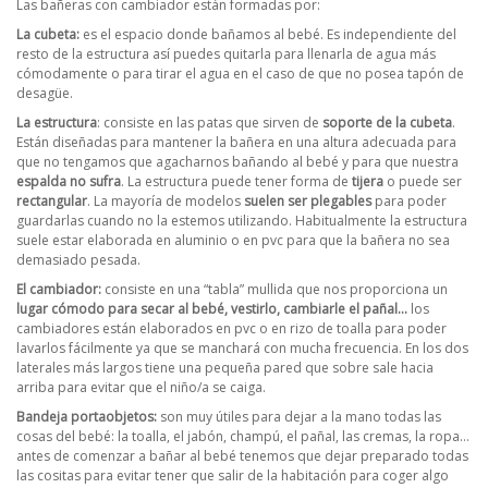
Las bañeras con cambiador están formadas por:
La cubeta:
es el espacio donde bañamos al bebé. Es independiente del
resto de la estructura así puedes quitarla para llenarla de agua más
cómodamente o para tirar el agua en el caso de que no posea tapón de
desagüe.
La estructura
: consiste en las patas que sirven de
soporte de la cubeta
.
Están diseñadas para mantener la bañera en una altura adecuada para
que no tengamos que agacharnos bañando al bebé y para que nuestra
espalda no sufra
. La estructura puede tener forma de
tijera
o puede ser
rectangular
. La mayoría de modelos
suelen ser plegables
para poder
guardarlas cuando no la estemos utilizando. Habitualmente la estructura
suele estar elaborada en aluminio o en pvc para que la bañera no sea
demasiado pesada.
El cambiador:
consiste en una “
tabla
” mullida que nos proporciona un
lugar cómodo para secar al bebé, vestirlo, cambiarle el pañal…
los
cambiadores están elaborados en pvc o en rizo de toalla para poder
lavarlos fácilmente ya que se manchará con mucha frecuencia. En los dos
laterales más largos tiene una pequeña pared que sobre sale hacia
arriba para evitar que el niño/a se caiga.
Bandeja portaobjetos:
son muy útiles para dejar a la mano todas las
cosas del bebé: la toalla, el jabón, champú, el pañal, las cremas, la ropa…
antes de comenzar a bañar al bebé tenemos que dejar preparado todas
las cositas para evitar tener que salir de la habitación para coger algo