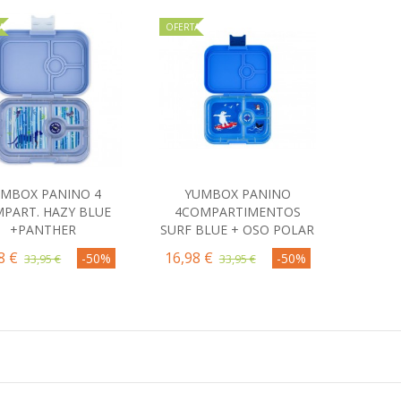
A
OFERTA
MBOX PANINO 4
YUMBOX PANINO
Comprar
Comprar
PART. HAZY BLUE
4COMPARTIMENTOS
+PANTHER
SURF BLUE + OSO POLAR
8 €
16,98 €
-50%
-50%
33,95 €
33,95 €