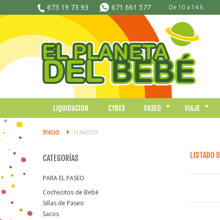
673 19 73 93
671 661 577
De 10 a 14 h.
LIQUIDACION
CYBEX
PASEO
VIAJE
Inicio
>
YUMBOX
LISTADO 
CATEGORÍAS
PARA EL PASEO
Cochecitos de Bebé
Sillas de Paseo
Sacos