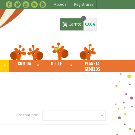
Acceder
Registrarse
0
Carrito
0,00 €
COMIDA
OUTLET
PLANETA
O
GEMELOS
Ordenar por
--