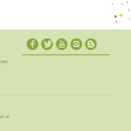
.com
s
d. el