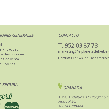
IONES GENERALES
CONTACTO
T. 952 03 87 73
al
de Privacidad
marketing@elplanetadelbebe
 y devoluciones
Horario:
10 a 14 h. de lunes a vierne
nes de venta
de Cookies
 SEGURA
GRANADA
Avda. Andalucía s/n Polígono In
Florío P-30.
18014 Granada