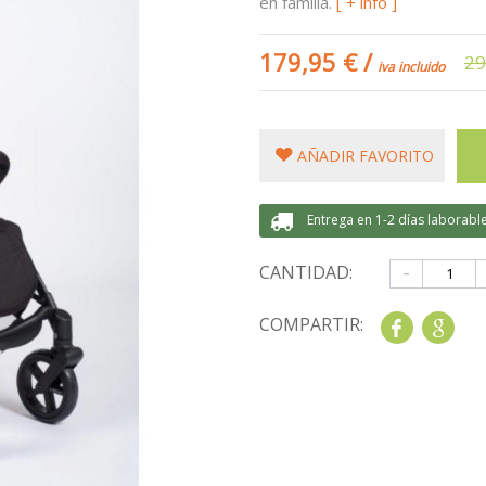
en familia.
[ + info ]
179,95 €
/
29
iva incluido
AÑADIR FAVORITO
Entrega en 1-2 días laborabl
-
CANTIDAD:
COMPARTIR:
Share
Goo