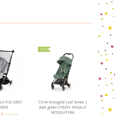
OFERTA
OFERTA
SLV FOX GREY
COYA Rosegold Leaf Green |
COYA M
ir al carrito
Añadir al carrito
YBEX
dark green CYBEX+ REGALO
Grey |
MOSQUITERA
 €
299
269,00 €