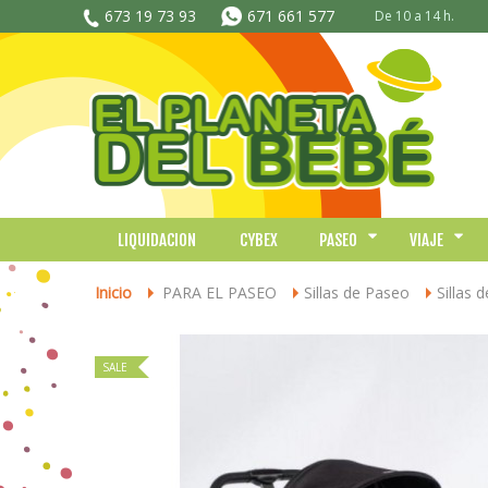
673 19 73 93
671 661 577
De 10 a 14 h.
LIQUIDACION
CYBEX
PASEO
VIAJE
Inicio
PARA EL PASEO
Sillas de Paseo
Sillas 
>
>
>
SALE