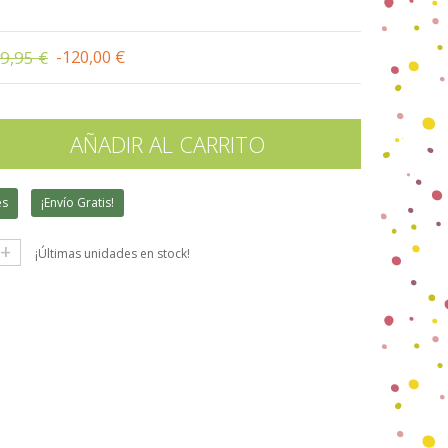
9,95 €
-120,00 €
AÑADIR AL CARRITO
es
¡Envío Gratis!
+
¡Últimas unidades en stock!
gle+