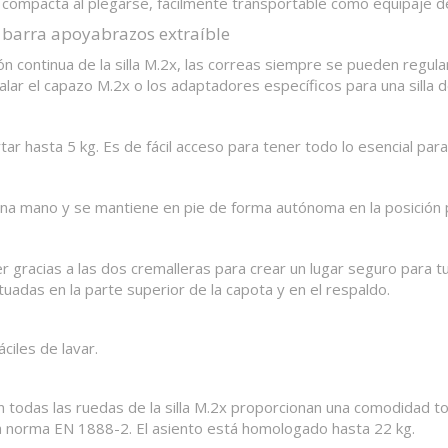
lla compacta al plegarse, fácilmente transportable como equipaje 
y barra apoyabrazos extraíble
n continua de la silla M.2x, las correas siempre se pueden regular f
r el capazo M.2x o los adaptadores específicos para una silla d
tar hasta 5 kg. Es de fácil acceso para tener todo lo esencial para
 una mano y se mantiene en pie de forma autónoma en la posición 
racias a las dos cremalleras para crear un lugar seguro para tu hij
ituadas en la parte superior de la capota y en el respaldo.
ciles de lavar.
en todas las ruedas de la silla M.2x proporcionan una comodidad to
a norma EN 1888-2. El asiento está homologado hasta 22 kg.