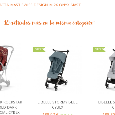
ACTA
MAST SWISS DESIGN
M.2X ONYX MAST
10 artículos más en la misma categoría:
OFERTA
OFERTA
CK ROCKSTAR
LIBELLE STORMY BLUE
LIBELLE 
al carrito
Añadir al carrito
Añad
RED DARK
CYBEX
C
CIAL CYBEX
188,97 €
188,30
269,95 €