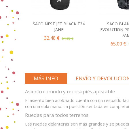
SACO NEST JET BLACK T34
SACO BLAN
Añadir al Carrito
Añadir al Carr
JANE
EVOLUTION PR
7A
32,48 €
64,95 €
65,00 €
MÁS INFO
ENVÍO Y DEVOLUCIO
Asiento cómodo y reposapiés ajustable
El asiento bien acolchado cuenta con un respaldo fác
con una sola mano. La posición sentada es completam
Ruedas para todos terrenos
Las ruedas delanteras son más grandes y se pueden 