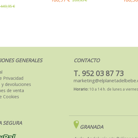
449,95 €
IONES GENERALES
CONTACTO
T. 952 03 87 73
al
de Privacidad
marketing@elplanetadelbebe
 y devoluciones
Horario:
10 a 14 h. de lunes a vierne
nes de venta
de Cookies
 SEGURA
GRANADA