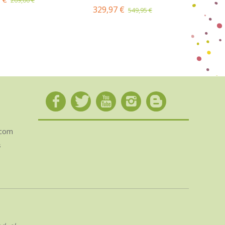
329,97 €
549,95 €
.com
s