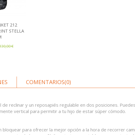
KET 212
ito
INT STELLA
M
130,00 €
NES
COMENTARIOS(0)
il de reclinar y un reposapiés regulable en dos posiciones. Puedes
ente vertical para permitir a tu hijo de estar súper cómodo.
bloquear para ofrecer la mejor opción a la hora de recorrer cam