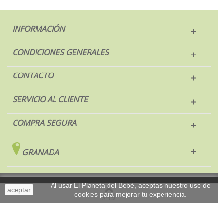
INFORMACIÓN
CONDICIONES GENERALES
CONTACTO
SERVICIO AL CLIENTE
COMPRA SEGURA
GRANADA
© 2017 El Planeta del Bebé. Todos los derechos reservados.
Al usar El Planeta del Bebé, aceptas nuestro uso de
aceptar
cookies para mejorar tu experiencia.
Sobremesa
Arriba