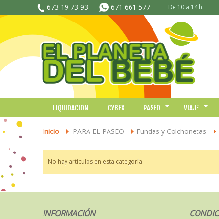
673 19 73 93
671 661 577
De 10 a 14 h.
LIQUIDACION
CYBEX
PASEO
VIAJE
Inicio
PARA EL PASEO
Fundas y Colchonetas
>
>
>
No hay artículos en esta categoría
INFORMACIÓN
CONDIC