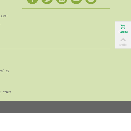
.com
s
Carrito
Arriba
d. el
e.com