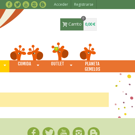
Acceder
Registrarse
0
Carrito
0,00 €
COMIDA
OUTLET
PLANETA
O
GEMELOS