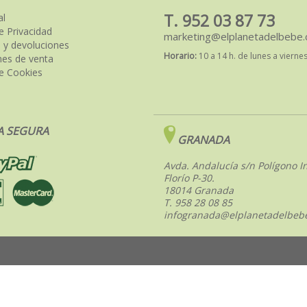
T. 952 03 87 73
al
de Privacidad
marketing@elplanetadelbebe
 y devoluciones
Horario:
10 a 14 h. de lunes a vierne
nes de venta
de Cookies
 SEGURA
GRANADA
Avda. Andalucía s/n Polígono In
Florío P-30.
18014 Granada
T. 958 28 08 85
infogranada@elplanetadelbeb