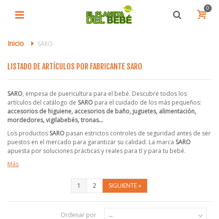
0
Inicio
>
SARO
LISTADO DE ARTÍCULOS POR FABRICANTE SARO
SARO
, empesa de puericultura para el bebé. Descubre todos los
artículos del catálogo de
SARO
para el cuidado de los más pequeños:
accesorios de higuiene, accesorios de baño, juguetes, alimentación,
mordedores, vigilabebés, tronas...
Los productos
SARO
pasan estrictos controles de seguridad antes de ser
puestos en el mercado para garantizar su calidad. La marca
SARO
apuesta por soluciones prácticas y reales para tí y para tu bebé.
Más
1
2
SIGUIENTE
»
Ordenar por
--