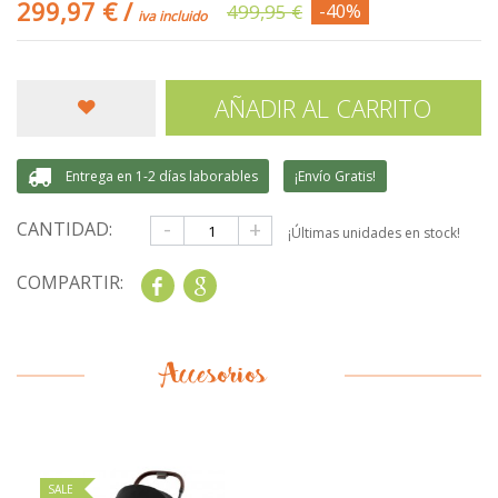
299,97 €
/
499,95 €
-40%
iva incluido
AÑADIR AL CARRITO
Entrega en 1-2 días laborables
¡Envío Gratis!
-
+
CANTIDAD:
¡Últimas unidades en stock!
COMPARTIR:
Share
Google+
Accesorios
SALE