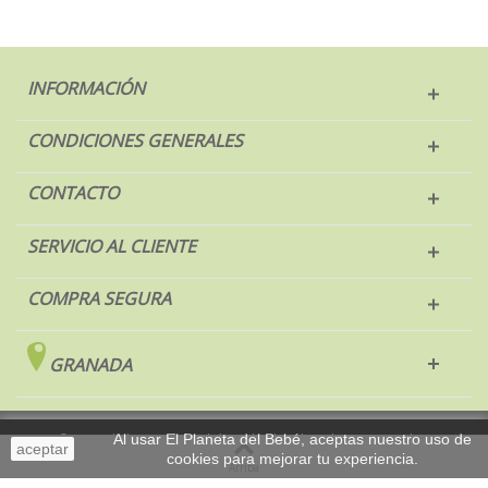
INFORMACIÓN
CONDICIONES GENERALES
CONTACTO
SERVICIO AL CLIENTE
COMPRA SEGURA
GRANADA
© 2017 El Planeta del Bebé. Todos los derechos reservados.
Al usar El Planeta del Bebé, aceptas nuestro uso de
aceptar
cookies para mejorar tu experiencia.
Sobremesa
Arriba