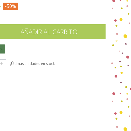
€
-50%
AÑADIR AL CARRITO
es
+
¡Últimas unidades en stock!
gle+