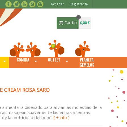
Acceder
Registrarse
0
Carrito
0,00 €
COMIDA
OUTLET
PLANETA
O
GEMELOS
E CREAM ROSA SARO
 alimentaria diseñado para aliviar las molestias de la
turas masajean suavemente las encías mientras
al y la motricidad del bebé.
[ + info ]