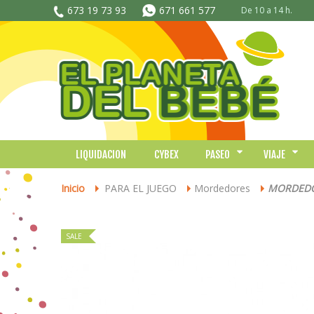
673 19 73 93
671 661 577
De 10 a 14 h.
LIQUIDACION
CYBEX
PASEO
VIAJE
Inicio
PARA EL JUEGO
Mordedores
MORDEDO
>
>
>
SALE