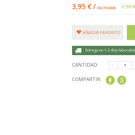
3,95 €
/
7,90 
iva incluido
AÑADIR FAVORITO
Entrega en 1-2 días laborabl
-
CANTIDAD:
COMPARTIR:
Share
Goo