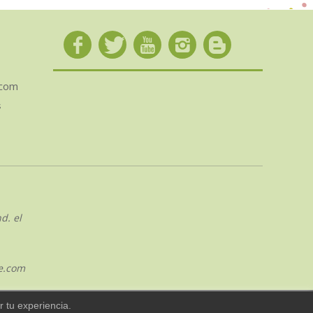
.com
s
d. el
e.com
 tu experiencia.