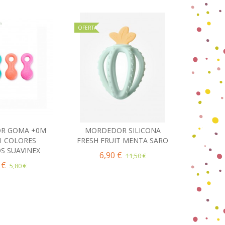
OFERTA
OFERTA
R GOMA +0M
MORDEDOR SILICONA
MORDE
ir al carrito
Añadir al carrito
1 COLORES
FRESH FRUIT MENTA SARO
FRESH F
S SUAVINEX
6,90 €
6,
11,50 €
 €
5,80 €