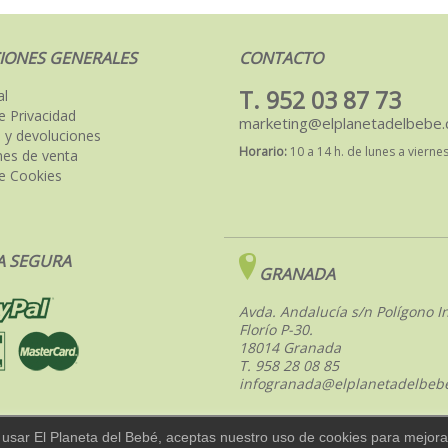
IONES GENERALES
CONTACTO
T. 952 03 87 73
al
de Privacidad
marketing@elplanetadelbebe
 y devoluciones
Horario:
10 a 14 h. de lunes a vierne
nes de venta
de Cookies
 SEGURA
GRANADA
Avda. Andalucía s/n Polígono In
Florío P-30.
18014 Granada
T. 958 28 08 85
infogranada@elplanetadelbeb
 usar El Planeta del Bebé, aceptas nuestro uso de cookies para mejorar