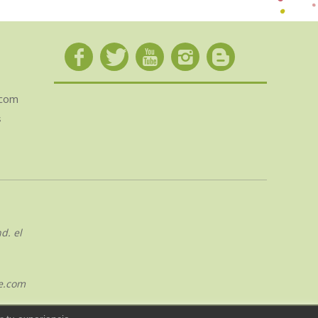
.com
s
d. el
e.com