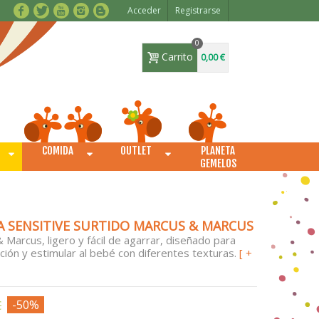
Acceder
Registrarse
0
Carrito
0,00 €
COMIDA
OUTLET
PLANETA
O
GEMELOS
A SENSITIVE SURTIDO MARCUS & MARCUS
Marcus, ligero y fácil de agarrar, diseñado para
tición y estimular al bebé con diferentes texturas.
[ +
€
-50%