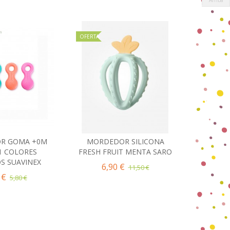
OFERTA
OFERTA
R GOMA +0M
MORDEDOR SILICONA
MORDE
ir al carrito
Añadir al carrito
1 COLORES
FRESH FRUIT MENTA SARO
FRESH F
S SUAVINEX
6,90 €
6,
11,50 €
 €
5,80 €