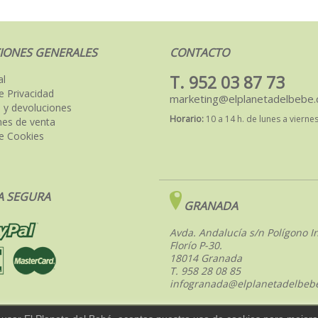
IONES GENERALES
CONTACTO
T. 952 03 87 73
al
de Privacidad
marketing@elplanetadelbebe
 y devoluciones
Horario:
10 a 14 h. de lunes a vierne
nes de venta
de Cookies
 SEGURA
GRANADA
Avda. Andalucía s/n Polígono In
Florío P-30.
18014 Granada
T. 958 28 08 85
infogranada@elplanetadelbeb