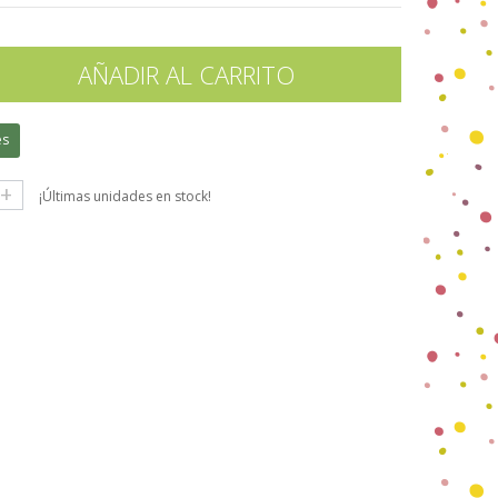
AÑADIR AL CARRITO
es
+
¡Últimas unidades en stock!
gle+