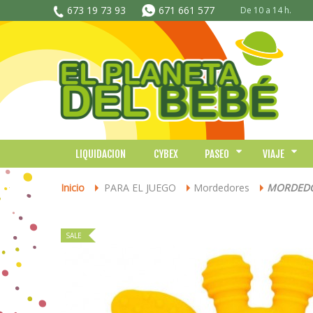
673 19 73 93
671 661 577
De 10 a 14 h.
LIQUIDACION
CYBEX
PASEO
VIAJE
Inicio
PARA EL JUEGO
Mordedores
MORDEDOR
>
>
>
SALE