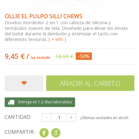
OLLIE EL PULPO SILLI CHEWS
Doudou mordedor 2 en 1 con cabeza de silicona y
tentáculos suaves de tela. Diseñado para aliviar las encías
del bebé durante la dentición y estimular el tacto con
diferentes texturas.
[ + info ]
9,45 €
/
18,90 €
-50%
iva incluido
AÑADIR AL CARRITO
Entrega en 1-2 días laborables
-
+
CANTIDAD:
¡Últimas unidades en stock!
COMPARTIR:
Share
Google+