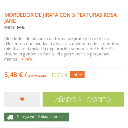
MORDEDOR DE JIRAFA CON 5 TEXTURAS ROSA
JANE
Marca:
JANE
Mordedor de silicona con forma de jirafa y 5 texturas
diferentes que ayudan a aliviar las molestias de la dentición
mientras estimulan la exploración sensorial del bebé. Su
diseño ergonómico facilita el agarre por las pequeñas
manos
[ + info ]
5,48 €
/
10,95 €
-50%
iva incluido
AÑADIR AL CARRITO
Entrega en 1-2 días laborables