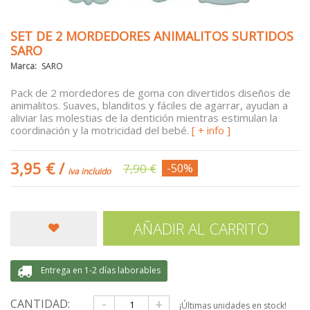
SET DE 2 MORDEDORES ANIMALITOS SURTIDOS
SARO
Marca:
SARO
Pack de 2 mordedores de goma con divertidos diseños de
animalitos. Suaves, blanditos y fáciles de agarrar, ayudan a
aliviar las molestias de la dentición mientras estimulan la
coordinación y la motricidad del bebé.
[ + info ]
3,95 €
/
7,90 €
-50%
iva incluido
AÑADIR AL CARRITO
Entrega en 1-2 días laborables
-
+
CANTIDAD:
¡Últimas unidades en stock!