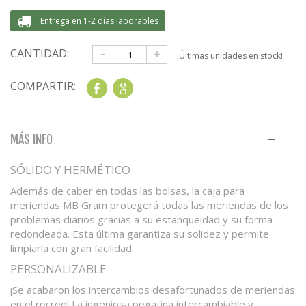
Entrega en 1-2 días laborables
-
+
CANTIDAD:
¡Últimas unidades en stock!
COMPARTIR:
Share
Google+
MÁS INFO
SÓLIDO Y HERMÉTICO
Además de caber en todas las bolsas, la caja para
meriendas MB Gram protegerá todas las meriendas de los
problemas diarios gracias a su estanqueidad y su forma
redondeada. Esta última garantiza su solidez y permite
limpiarla con gran facilidad.
PERSONALIZABLE
¡Se acabaron los intercambios desafortunados de meriendas
en el recreo! La ingeniosa pegatina intercambiable y