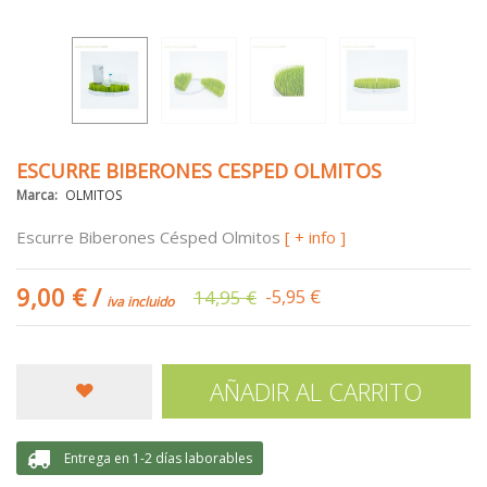
ESCURRE BIBERONES CESPED OLMITOS
Marca:
OLMITOS
Escurre Biberones Césped Olmitos
[ + info ]
9,00 €
/
14,95 €
-5,95 €
iva incluido
AÑADIR AL CARRITO
Entrega en 1-2 días laborables