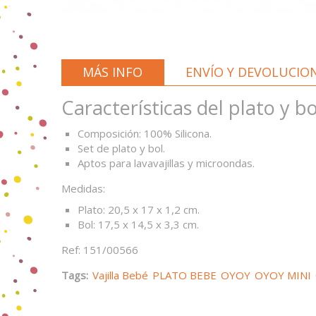
MÁS INFO
ENVÍO Y DEVOLUCIO
Características del plato y b
Composición: 100% Silicona.
Set de plato y bol.
Aptos para lavavajillas y microondas.
Medidas:
Plato: 20,5 x 17 x 1,2 cm.
Bol: 17,5 x 14,5 x 3,3 cm.
Ref: 151/00566
Tags:
Vajilla Bebé
PLATO BEBE
OYOY
OYOY MINI