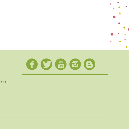
.com
s