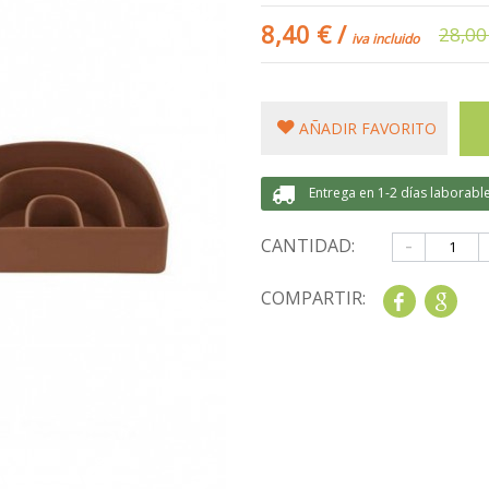
8,40 €
/
28,00
iva incluido
AÑADIR FAVORITO
Entrega en 1-2 días laborabl
-
CANTIDAD:
COMPARTIR:
Share
Goo