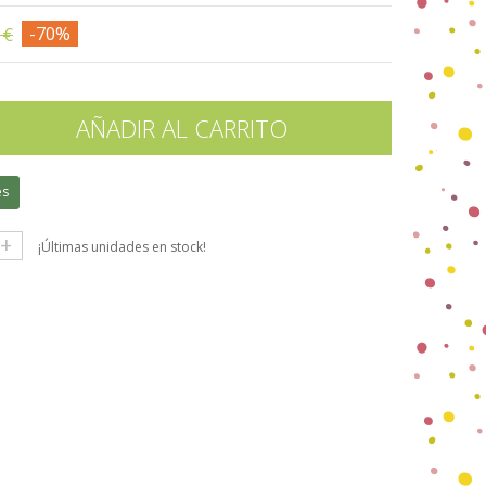
 €
-70%
AÑADIR AL CARRITO
es
+
¡Últimas unidades en stock!
gle+