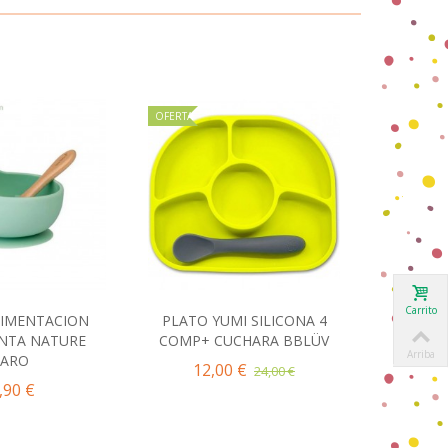
OFERTA
OFERTA
Carrito
LIMENTACION
PLATO YUMI SILICONA 4
PLA
ir al carrito
Añadir al carrito
NTA NATURE
COMP+ CUCHARA BBLÜV
SECCIO
Arriba
SARO
12,00 €
24,00 €
,90 €
9,