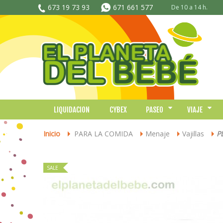
673 19 73 93
671 661 577
De 10 a 14 h.
LIQUIDACION
CYBEX
PASEO
VIAJE
Inicio
PARA LA COMIDA
Menaje
Vajillas
P
>
>
>
>
SALE