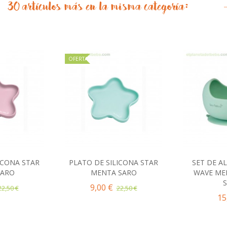
30 artículos más en la misma categoría:
OFERTA
ICONA STAR
PLATO DE SILICONA STAR
SET DE A
al carrito
Añadir al carrito
Añad
SARO
MENTA SARO
WAVE ME
9,00 €
22,50 €
22,50 €
15