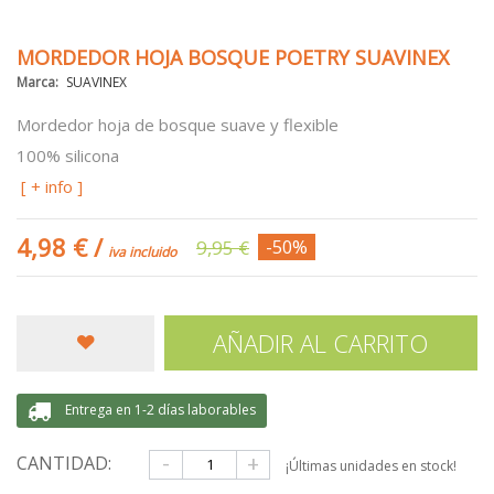
MORDEDOR HOJA BOSQUE POETRY SUAVINEX
Marca:
SUAVINEX
Mordedor hoja de bosque suave y flexible
100% silicona
[ + info ]
4,98 €
/
9,95 €
-50%
iva incluido
AÑADIR AL CARRITO
Entrega en 1-2 días laborables
-
+
CANTIDAD:
¡Últimas unidades en stock!