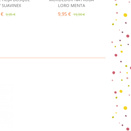
 SUAVINEX
LORO MENTA
FRESH F
 €
9,95 €
6,
9,95 €
19,90 €