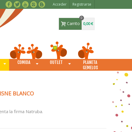
Acceder
Registrarse
0
Carrito
0,00 €
COMIDA
OUTLET
PLANETA
O
GEMELOS
ISNE BLANCO
nta la firma Natruba.