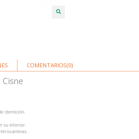
NES
COMENTARIOS(0)
 Cisne
de dentición.
 su interior.
 nitrosaminas.