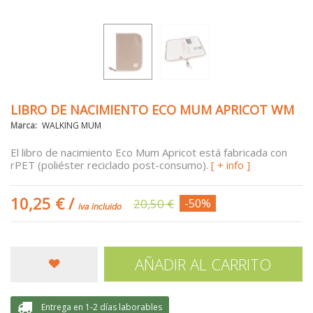
LIBRO DE NACIMIENTO ECO MUM APRICOT WM
Marca:
WALKING MUM
El libro de nacimiento Eco Mum Apricot está fabricada con
rPET (poliéster reciclado post-consumo).
[ + info ]
10,25 €
/
20,50 €
-50%
iva incluido
AÑADIR AL CARRITO
Entrega en 1-2 días laborables