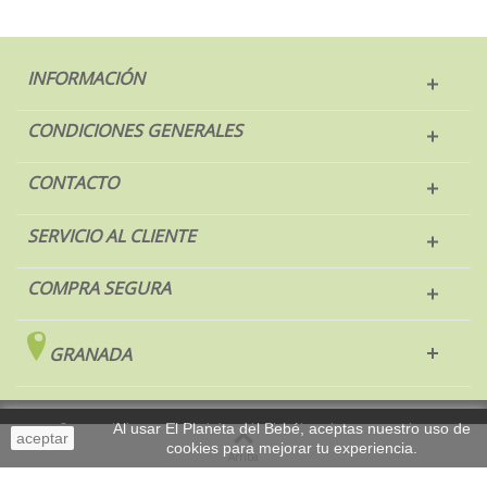
INFORMACIÓN
CONDICIONES GENERALES
CONTACTO
SERVICIO AL CLIENTE
COMPRA SEGURA
GRANADA
Al usar El Planeta del Bebé, aceptas nuestro uso de
© 2017 El Planeta del Bebé. Todos los derechos reservados.
aceptar
cookies para mejorar tu experiencia.
Sobremesa
Arriba