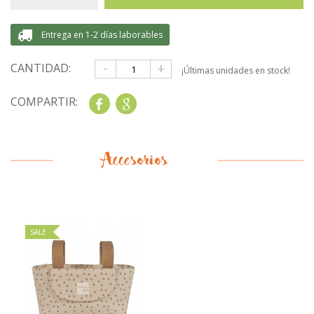
Entrega en 1-2 días laborables
-
+
CANTIDAD:
¡Últimas unidades en stock!
COMPARTIR:
Share
Google+
Accesorios
SALE