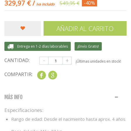
329,97 €
/
549,95 €
-40%
iva incluido
AÑADIR AL CARRITO
Entrega en 1-2 días laborables
¡Envío Gratis!
-
+
CANTIDAD:
¡Últimas unidades en stock!
COMPARTIR:
Share
Google+
MÁS INFO
Especificaciones:
Rango de edad: Desde el nacimiento hasta aprox. 4 años