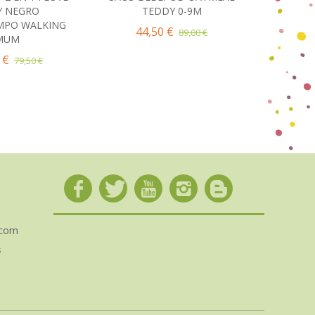
Y NEGRO
TEDDY 0-9M
ROSA
MPO WALKING
44,50 €
43
89,00 €
MUM
 €
79,50 €
.com
s