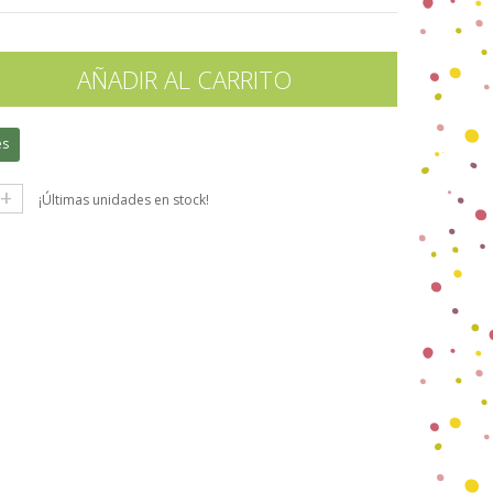
AÑADIR AL CARRITO
es
+
¡Últimas unidades en stock!
gle+