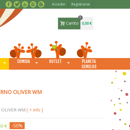
Acceder
Registrarse
0
Carrito
0,00 €
COMIDA
OUTLET
PLANETA
O
GEMELOS
IERNO OLIVER WM
O OLIVER WM
[ + info ]
50 €
-50%