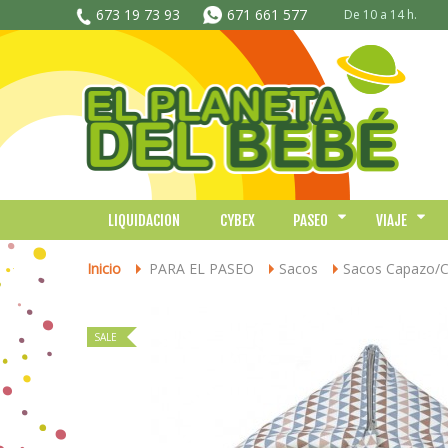
673 19 73 93
671 661 577
De 10 a 14 h.
LIQUIDACION
CYBEX
PASEO
VIAJE
Inicio
PARA EL PASEO
Sacos
Sacos Capazo/
>
>
>
SALE