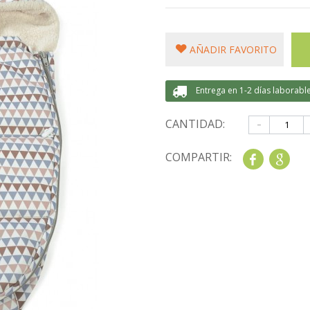
AÑADIR FAVORITO
Entrega en 1-2 días laborabl
-
CANTIDAD:
COMPARTIR:
Share
Goo