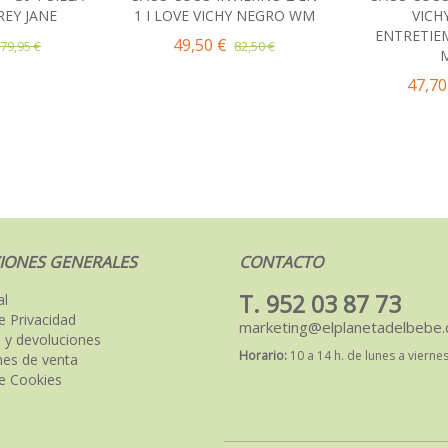
REY JANE
1 I LOVE VICHY NEGRO WM
VICH
ENTRETIE
49,50 €
79,95 €
82,50 €
47,70
IONES GENERALES
CONTACTO
T. 952 03 87 73
al
de Privacidad
marketing@elplanetadelbebe
 y devoluciones
Horario:
10 a 14 h. de lunes a vierne
nes de venta
de Cookies