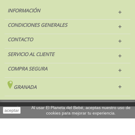
INFORMACIÓN
CONDICIONES GENERALES
CONTACTO
SERVICIO AL CLIENTE
COMPRA SEGURA
GRANADA
Al usar El Planeta del Bebé, aceptas nuestro uso de
© 2017 El Planeta del Bebé. Todos los derechos reservados.
aceptar
cookies para mejorar tu experiencia.
Sobremesa
Arriba