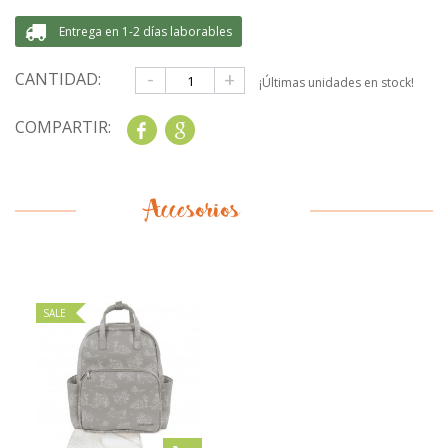
Entrega en 1-2 días laborables
-
+
CANTIDAD:
¡Últimas unidades en stock!
COMPARTIR:
Share
Google+
Accesorios
SALE