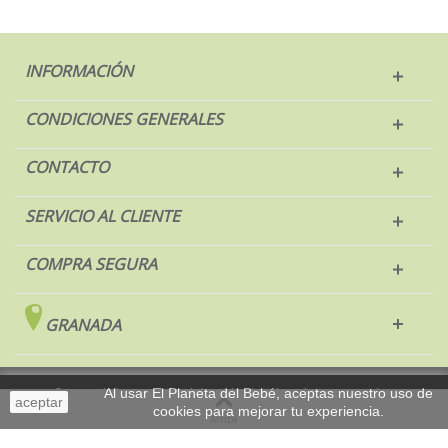
INFORMACIÓN
CONDICIONES GENERALES
CONTACTO
SERVICIO AL CLIENTE
COMPRA SEGURA
GRANADA
© 2017 El Planeta del Bebé. Todos los derechos reservados.
Al usar El Planeta del Bebé, aceptas nuestro uso de
aceptar
cookies para mejorar tu experiencia.
Sobremesa
Arriba