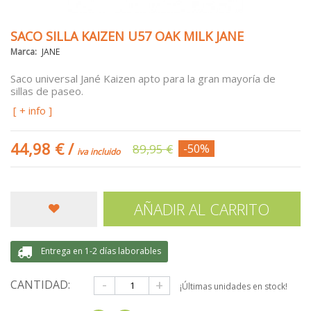
SACO SILLA KAIZEN U57 OAK MILK JANE
Marca:
JANE
Saco universal Jané Kaizen
apto para la gran mayoría de
sillas de paseo.
[ + info ]
44,98 €
/
89,95 €
-50%
iva incluido
AÑADIR AL CARRITO
Entrega en 1-2 días laborables
-
+
CANTIDAD:
¡Últimas unidades en stock!