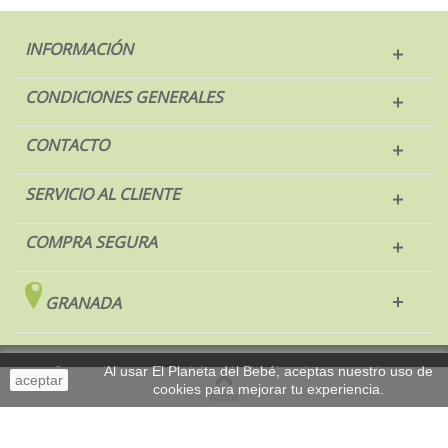
INFORMACIÓN
CONDICIONES GENERALES
CONTACTO
SERVICIO AL CLIENTE
COMPRA SEGURA
GRANADA
© 2017 El Planeta del Bebé. Todos los derechos reservados.
Al usar El Planeta del Bebé, aceptas nuestro uso de
aceptar
cookies para mejorar tu experiencia.
Sobremesa
Arriba