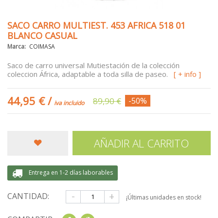
SACO CARRO MULTIEST. 453 AFRICA 518 01
BLANCO CASUAL
Marca:
COIMASA
Saco de carro universal Mutiestación de la colección
coleccion África, adaptable a toda silla de paseo.
[ + info ]
44,95 €
/
89,90 €
-50%
iva incluido
AÑADIR AL CARRITO
Entrega en 1-2 días laborables
-
+
CANTIDAD:
¡Últimas unidades en stock!