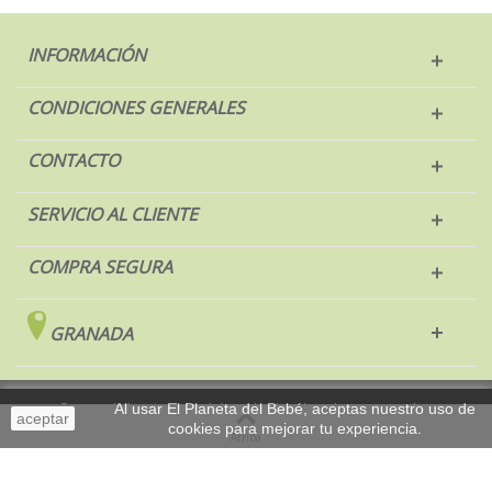
INFORMACIÓN
CONDICIONES GENERALES
CONTACTO
SERVICIO AL CLIENTE
COMPRA SEGURA
GRANADA
Al usar El Planeta del Bebé, aceptas nuestro uso de
© 2017 El Planeta del Bebé. Todos los derechos reservados.
aceptar
cookies para mejorar tu experiencia.
Sobremesa
Arriba