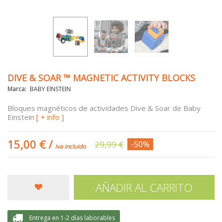
DIVE & SOAR ™ MAGNETIC ACTIVITY BLOCKS
Marca:
BABY EINSTEIN
Bloques magnéticos de actividades Dive & Soar de Baby
Einstein
[ + info ]
15,00 €
/
29,99 €
-50%
iva incluido
AÑADIR AL CARRITO
Entrega en 1-2 días laborables