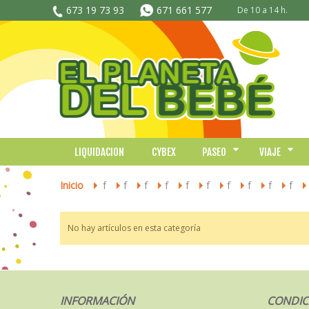
673 19 73 93
671 661 577
De 10 a 14 h.
LIQUIDACION
CYBEX
PASEO
VIAJE
Inicio
f
f
f
f
f
f
f
f
f
f
>
>
>
>
>
>
>
>
>
>
>
No hay artículos en esta categoría
INFORMACIÓN
CONDIC