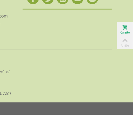
.com
s
Carrito
Arriba
d. el
e.com