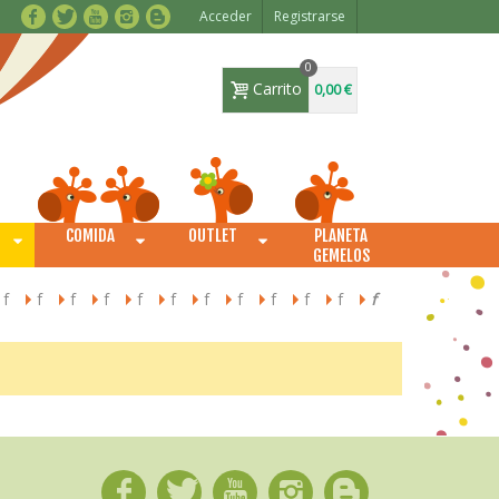
Acceder
Registrarse
0
Carrito
0,00 €
COMIDA
OUTLET
PLANETA
O
GEMELOS
f
f
f
f
f
f
f
f
f
f
f
f
>
>
>
>
>
>
>
>
>
>
>