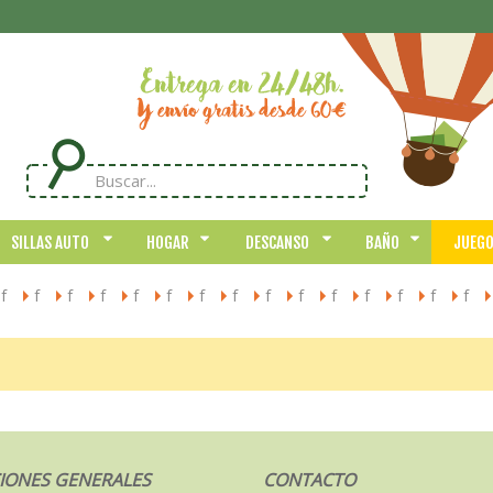
SILLAS AUTO
HOGAR
DESCANSO
BAÑO
JUEG
f
f
f
f
f
f
f
f
f
f
f
f
f
f
f
>
>
>
>
>
>
>
>
>
>
>
>
>
>
>
IONES GENERALES
CONTACTO