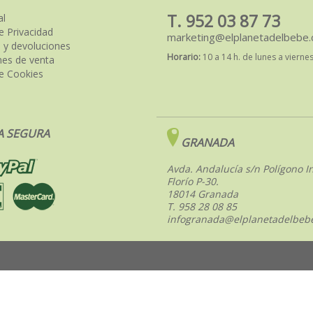
T. 952 03 87 73
al
de Privacidad
marketing@elplanetadelbebe
 y devoluciones
Horario:
10 a 14 h. de lunes a vierne
nes de venta
de Cookies
 SEGURA
GRANADA
Avda. Andalucía s/n Polígono In
Florío P-30.
18014 Granada
T. 958 28 08 85
infogranada@elplanetadelbeb