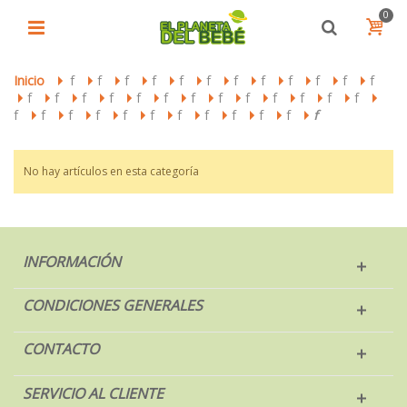
0
Inicio
f
f
f
f
f
f
f
f
f
f
f
f
>
>
>
>
>
>
>
>
>
>
>
>
f
f
f
f
f
f
f
f
f
f
f
f
f
>
>
>
>
>
>
>
>
>
>
>
>
>
>
f
f
f
f
f
f
f
f
f
f
f
f
>
>
>
>
>
>
>
>
>
>
>
No hay artículos en esta categoría
INFORMACIÓN
CONDICIONES GENERALES
CONTACTO
SERVICIO AL CLIENTE