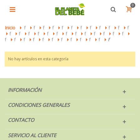
0
Inicio
f
f
f
f
f
f
f
f
f
f
f
f
>
>
>
>
>
>
>
>
>
>
>
>
f
f
f
f
f
f
f
f
f
f
f
f
f
>
>
>
>
>
>
>
>
>
>
>
>
>
>
f
f
f
f
f
f
f
f
f
f
f
f
>
>
>
>
>
>
>
>
>
>
>
No hay artículos en esta categoría
INFORMACIÓN
CONDICIONES GENERALES
CONTACTO
SERVICIO AL CLIENTE