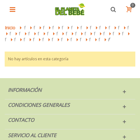
0
Inicio
f
f
f
f
f
f
f
f
f
f
f
f
>
>
>
>
>
>
>
>
>
>
>
>
f
f
f
f
f
f
f
f
f
f
f
f
f
>
>
>
>
>
>
>
>
>
>
>
>
>
>
f
f
f
f
f
f
f
f
f
f
f
f
>
>
>
>
>
>
>
>
>
>
>
No hay artículos en esta categoría
INFORMACIÓN
CONDICIONES GENERALES
CONTACTO
SERVICIO AL CLIENTE