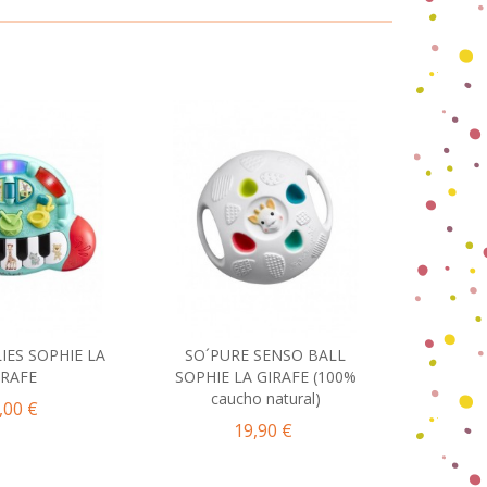
IES SOPHIE LA
SO´PURE SENSO BALL
CUB
ir al carrito
Añadir al carrito
IRAFE
SOPHIE LA GIRAFE (100%
FIG.GE
caucho natural)
ORI
,00 €
19,90 €