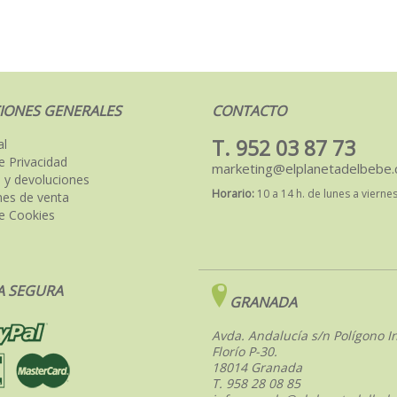
IONES GENERALES
CONTACTO
T. 952 03 87 73
al
de Privacidad
marketing@elplanetadelbebe
 y devoluciones
Horario:
10 a 14 h. de lunes a vierne
nes de venta
de Cookies
 SEGURA
GRANADA
Avda. Andalucía s/n Polígono In
Florío P-30.
18014 Granada
T. 958 28 08 85