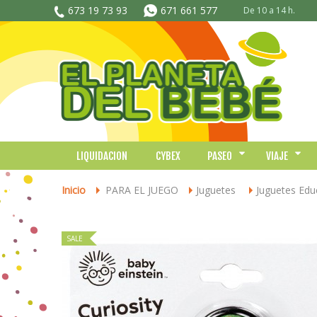
673 19 73 93
671 661 577
De 10 a 14 h.
LIQUIDACION
CYBEX
PASEO
VIAJE
Inicio
PARA EL JUEGO
Juguetes
Juguetes Edu
>
>
>
SALE