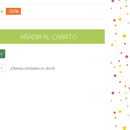
 €
-50%
AÑADIR AL CARRITO
es
+
¡Últimas unidades en stock!
gle+