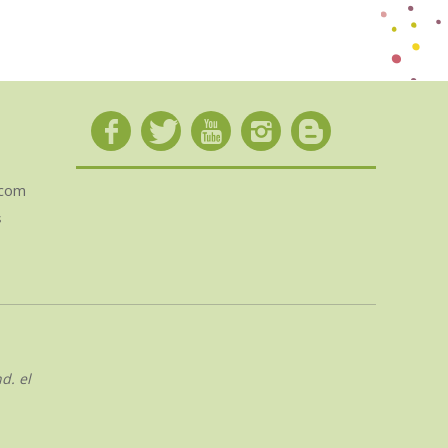
.com
s
d. el