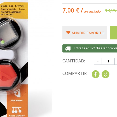
7,00 €
/
13,99
iva incluido
AÑADIR FAVORITO
Entrega en 1-2 días laborabl
-
CANTIDAD:
COMPARTIR:
Share
Goo