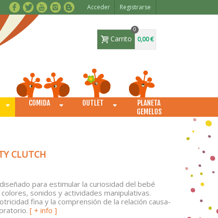
Acceder
Registrarse
0
Carrito
0,00 €
COMIDA
OUTLET
PLANETA
O
GEMELOS
ITY CLUTCH
 diseñado para estimular la curiosidad del bebé
colores, sonidos y actividades manipulativas.
otricidad fina y la comprensión de la relación causa-
oratorio.
[ + info ]