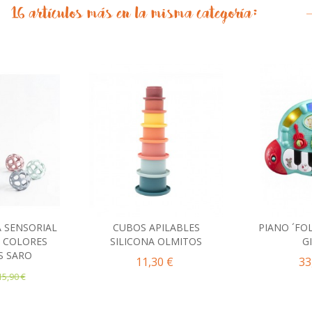
16 artículos más en la misma categoría:
 SENSORIAL
CUBOS APILABLES
PIANO ´FOL
al carrito
Añadir al carrito
Añad
A COLORES
SILICONA OLMITOS
G
S SARO
11,30 €
33
15,90 €